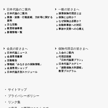
北海道
釧路
2026.05.28
タオルボランティア
北海道
釧路
2026.05.15
タオルボランティア
日本代協のご案内
一般の皆さまへ
青森
2026.06.25
出前授業
日本代協のご案内
損害保険代理店とは
秋田
2026.05.13
高校出前授業「車社会に出る高校生の君
業務・財務・行動規範、方針等に関する
保険とは何か？
宮城
2026.04.06
春の交通安全県民総ぐるみ運動出発式
資料
なぜ保険は必要か？
長野
中信
2026.04.06
春の交通安全運動
主な活動
自動車事故への対応
教育研修事業
長野
諏訪
2026.07.13
夏のやまびこ交通安全運動
事故や災害への心構え
新着情報一覧
長野
諏訪
2026.04.06
春の交通安全運動
富山
2026.06.28
献血活動
京都
2026.04.06
令和8年度春の交通安全スタート式
大阪
2026.07.01
自転車安全運転講習会 出前授業実施
会員の皆さまへ
保険代理店の皆さまへ
山口
東/西
2026.07.24
タイトル*
日本代協ニュース
入会のご案内
熊本
2026.04.07
あしなが育英会募金贈呈
会員専用書庫
代理店賠責
『日本代協新プラン』
活動報告
日本代協アカデミー
情報紙「みなさまの保険情報」
「損害保険大学課程」
会員専用ショップ
教育プログラム
日本代協月別スケジュール
サイトマップ
プライバシーポリシー
リンク集