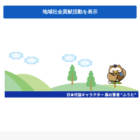
地域社会貢献活動
検索
主催
開催年月日
タイトル
北海道
札幌
2026.06.19
無保険車追放キャンペーン
北海道
札幌
2026.05.26
タオルボランティア
北海道
札幌
2026.04.13
防犯対策ペンの寄贈
北海道
室蘭
2026.06.17
無保険車追放キャンペーン・地震保険普
北海道
旭川
2026.07.24
無保険車追放キャンペーン
北海道
旭川
2026.06.05
無保険車追放キャンペーン
北海道
小樽
2026.06.26
無保険車追放キャンペーン
北海道
千歳
2026.07.30
タオルボランティア
北海道
函館
2026.05.26
無保険車追放キャンペーン
北海道
函館
2026.04.15
チャリティー基金寄付
北海道
釧路
2026.07.03
交通安全啓蒙活動『旗の波』
北海道
釧路
2026.05.29
タオルボランティア