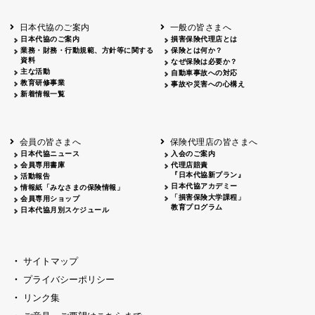
北海道
釧路
2026.05.28
タオルボランティア
北海道
釧路
2026.05.15
タオルボランティア
日本代協のご案内
一般の皆さまへ
青森
2026.06.25
出前授業
日本代協のご案内
損害保険代理店とは
秋田
2026.05.13
高校出前授業「車社会に出る高校生の君
業務・財務・行動規範、方針等に関する
保険とは何か？
宮城
2026.04.06
春の交通安全県民総ぐるみ運動出発式
資料
なぜ保険は必要か？
長野
中信
2026.04.06
春の交通安全運動
主な活動
自動車事故への対応
教育研修事業
長野
諏訪
2026.07.13
夏のやまびこ交通安全運動
事故や災害への心構え
新着情報一覧
長野
諏訪
2026.04.06
春の交通安全運動
富山
2026.06.28
献血活動
京都
2026.04.06
令和8年度春の交通安全スタート式
大阪
2026.07.01
自転車安全運転講習会 出前授業実施
会員の皆さまへ
保険代理店の皆さまへ
山口
東/西
2026.07.24
タイトル*
日本代協ニュース
入会のご案内
熊本
2026.04.07
あしなが育英会募金贈呈
会員専用書庫
代理店賠責
『日本代協新プラン』
活動報告
日本代協アカデミー
情報紙「みなさまの保険情報」
「損害保険大学課程」
会員専用ショップ
教育プログラム
日本代協月別スケジュール
サイトマップ
プライバシーポリシー
リンク集