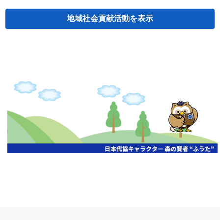
地域社会貢献活動
検索
主催
開催年月日
タイトル
北海道
札幌
2026.06.19
無保険車追放キャンペーン
北海道
札幌
2026.05.26
タオルボランティア
北海道
札幌
2026.04.13
防犯対策ペンの寄贈
北海道
室蘭
2026.06.17
無保険車追放キャンペーン・地震保険普
北海道
旭川
2026.07.24
無保険車追放キャンペーン
北海道
旭川
2026.06.05
無保険車追放キャンペーン
北海道
小樽
2026.06.26
無保険車追放キャンペーン
北海道
千歳
2026.07.30
タオルボランティア
北海道
函館
2026.05.26
無保険車追放キャンペーン
北海道
函館
2026.04.15
チャリティー基金寄付
北海道
釧路
2026.07.03
交通安全啓蒙活動『旗の波』
北海道
釧路
2026.05.29
タオルボランティア