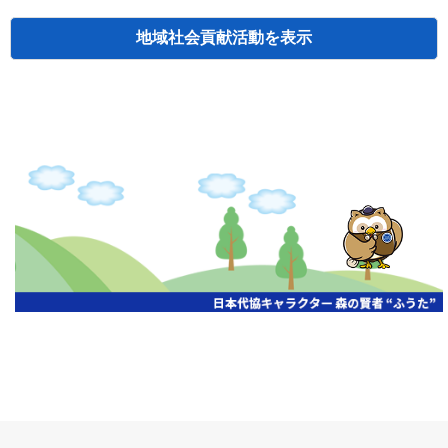
地域社会貢献活動
検索
主催
開催年月日
タイトル
北海道
札幌
2026.06.19
無保険車追放キャンペーン
北海道
札幌
2026.05.26
タオルボランティア
北海道
札幌
2026.04.13
防犯対策ペンの寄贈
北海道
室蘭
2026.06.17
無保険車追放キャンペーン・地震保険普
北海道
旭川
2026.07.24
無保険車追放キャンペーン
北海道
旭川
2026.06.05
無保険車追放キャンペーン
北海道
小樽
2026.06.26
無保険車追放キャンペーン
北海道
千歳
2026.07.30
タオルボランティア
北海道
函館
2026.05.26
無保険車追放キャンペーン
北海道
函館
2026.04.15
チャリティー基金寄付
北海道
釧路
2026.07.03
交通安全啓蒙活動『旗の波』
北海道
釧路
2026.05.29
タオルボランティア