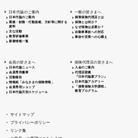
北海道
釧路
2026.05.28
タオルボランティア
北海道
釧路
2026.05.15
タオルボランティア
日本代協のご案内
一般の皆さまへ
青森
2026.06.25
出前授業
日本代協のご案内
損害保険代理店とは
秋田
2026.05.13
高校出前授業「車社会に出る高校生の君
業務・財務・行動規範、方針等に関する
保険とは何か？
宮城
2026.04.06
春の交通安全県民総ぐるみ運動出発式
資料
なぜ保険は必要か？
長野
中信
2026.04.06
春の交通安全運動
主な活動
自動車事故への対応
教育研修事業
長野
諏訪
2026.07.13
夏のやまびこ交通安全運動
事故や災害への心構え
新着情報一覧
長野
諏訪
2026.04.06
春の交通安全運動
富山
2026.06.28
献血活動
京都
2026.04.06
令和8年度春の交通安全スタート式
大阪
2026.07.01
自転車安全運転講習会 出前授業実施
会員の皆さまへ
保険代理店の皆さまへ
山口
東/西
2026.07.24
タイトル*
日本代協ニュース
入会のご案内
熊本
2026.04.07
あしなが育英会募金贈呈
会員専用書庫
代理店賠責
『日本代協新プラン』
活動報告
日本代協アカデミー
情報紙「みなさまの保険情報」
「損害保険大学課程」
会員専用ショップ
教育プログラム
日本代協月別スケジュール
サイトマップ
プライバシーポリシー
リンク集