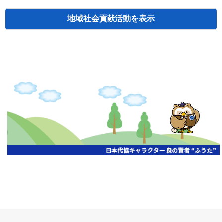
地域社会貢献活動
検索
主催
開催年月日
タイトル
北海道
札幌
2026.06.19
無保険車追放キャンペーン
北海道
札幌
2026.05.26
タオルボランティア
北海道
札幌
2026.04.13
防犯対策ペンの寄贈
北海道
室蘭
2026.06.17
無保険車追放キャンペーン・地震保険普
北海道
旭川
2026.07.24
無保険車追放キャンペーン
北海道
旭川
2026.06.05
無保険車追放キャンペーン
北海道
小樽
2026.06.26
無保険車追放キャンペーン
北海道
千歳
2026.07.30
タオルボランティア
北海道
函館
2026.05.26
無保険車追放キャンペーン
北海道
函館
2026.04.15
チャリティー基金寄付
北海道
釧路
2026.07.03
交通安全啓蒙活動『旗の波』
北海道
釧路
2026.05.29
タオルボランティア