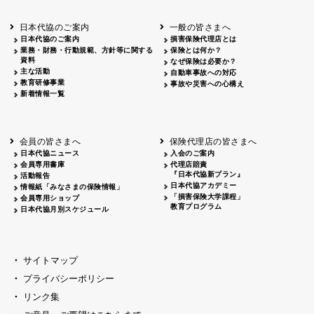
北海道
釧路
2026.05.28
タオルボランティア
北海道
釧路
2026.05.15
タオルボランティア
日本代協のご案内
一般の皆さまへ
青森
2026.06.25
出前授業
日本代協のご案内
損害保険代理店とは
秋田
2026.05.13
高校出前授業「車社会に出る高校生の君
業務・財務・行動規範、方針等に関する
保険とは何か？
宮城
2026.04.06
春の交通安全県民総ぐるみ運動出発式
資料
なぜ保険は必要か？
長野
中信
2026.04.06
春の交通安全運動
主な活動
自動車事故への対応
教育研修事業
長野
諏訪
2026.07.13
夏のやまびこ交通安全運動
事故や災害への心構え
新着情報一覧
長野
諏訪
2026.04.06
春の交通安全運動
富山
2026.06.28
献血活動
京都
2026.04.06
令和8年度春の交通安全スタート式
大阪
2026.07.01
自転車安全運転講習会 出前授業実施
会員の皆さまへ
保険代理店の皆さまへ
山口
東/西
2026.07.24
タイトル*
日本代協ニュース
入会のご案内
熊本
2026.04.07
あしなが育英会募金贈呈
会員専用書庫
代理店賠責
『日本代協新プラン』
活動報告
日本代協アカデミー
情報紙「みなさまの保険情報」
「損害保険大学課程」
会員専用ショップ
教育プログラム
日本代協月別スケジュール
サイトマップ
プライバシーポリシー
リンク集