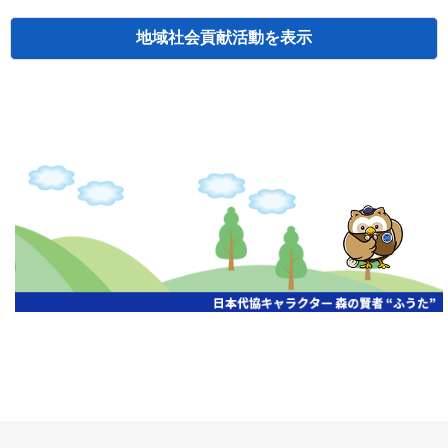
地域社会貢献活動
検索
主催
開催年月日
タイトル
北海道
札幌
2026.06.19
無保険車追放キャンペーン
北海道
札幌
2026.05.26
タオルボランティア
北海道
札幌
2026.04.13
防犯対策ペンの寄贈
北海道
室蘭
2026.06.17
無保険車追放キャンペーン・地震保険普
北海道
旭川
2026.06.05
無保険車追放キャンペーン
北海道
小樽
2026.06.26
無保険車追放キャンペーン
北海道
函館
2026.05.26
無保険車追放キャンペーン
北海道
函館
2026.04.15
チャリティー基金寄付
北海道
釧路
2026.07.03
交通安全啓蒙活動『旗の波』
北海道
釧路
2026.05.29
タオルボランティア
北海道
釧路
2026.05.28
タオルボランティア
北海道
釧路
2026.05.15
タオルボランティア