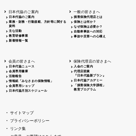
青森
2026.06.25
出前授業
秋田
2026.05.13
高校出前授業「車社会に出る高校生の君
日本代協のご案内
一般の皆さまへ
宮城
2026.04.06
春の交通安全県民総ぐるみ運動出発式
日本代協のご案内
損害保険代理店とは
富山
2026.06.28
献血活動
業務・財務・行動規範、方針等に関する
保険とは何か？
京都
2026.04.06
令和8年度春の交通安全スタート式
資料
なぜ保険は必要か？
大阪
2026.07.01
自転車安全運転講習会 出前授業実施
主な活動
自動車事故への対応
教育研修事業
山口
東/西
2026.07.24
タイトル*
事故や災害への心構え
新着情報一覧
熊本
2026.04.07
あしなが育英会募金贈呈
会員の皆さまへ
保険代理店の皆さまへ
日本代協ニュース
入会のご案内
会員専用書庫
代理店賠責
『日本代協新プラン』
活動報告
日本代協アカデミー
情報紙「みなさまの保険情報」
「損害保険大学課程」
会員専用ショップ
教育プログラム
日本代協月別スケジュール
サイトマップ
プライバシーポリシー
リンク集