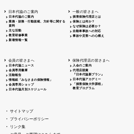
北海道
釧路
2026.05.28
タオルボランティア
北海道
釧路
2026.05.15
タオルボランティア
日本代協のご案内
一般の皆さまへ
青森
2026.06.25
出前授業
日本代協のご案内
損害保険代理店とは
秋田
2026.05.13
高校出前授業「車社会に出る高校生の君
業務・財務・行動規範、方針等に関する
保険とは何か？
宮城
2026.04.06
春の交通安全県民総ぐるみ運動出発式
資料
なぜ保険は必要か？
長野
中信
2026.04.06
春の交通安全運動
主な活動
自動車事故への対応
教育研修事業
長野
諏訪
2026.07.13
夏のやまびこ交通安全運動
事故や災害への心構え
新着情報一覧
長野
諏訪
2026.04.06
春の交通安全運動
富山
2026.06.28
献血活動
京都
2026.04.06
令和8年度春の交通安全スタート式
大阪
2026.07.01
自転車安全運転講習会 出前授業実施
会員の皆さまへ
保険代理店の皆さまへ
山口
東/西
2026.07.24
タイトル*
日本代協ニュース
入会のご案内
熊本
2026.04.07
あしなが育英会募金贈呈
会員専用書庫
代理店賠責
『日本代協新プラン』
活動報告
日本代協アカデミー
情報紙「みなさまの保険情報」
「損害保険大学課程」
会員専用ショップ
教育プログラム
日本代協月別スケジュール
サイトマップ
プライバシーポリシー
リンク集