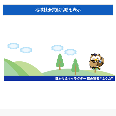
地域社会貢献活動
検索
主催
開催年月日
タイトル
北海道
札幌
2026.06.19
無保険車追放キャンペーン
北海道
札幌
2026.05.26
タオルボランティア
北海道
札幌
2026.04.13
防犯対策ペンの寄贈
北海道
室蘭
2026.06.17
無保険車追放キャンペーン・地震保険普
北海道
旭川
2026.07.24
無保険車追放キャンペーン
北海道
旭川
2026.06.05
無保険車追放キャンペーン
北海道
小樽
2026.06.26
無保険車追放キャンペーン
北海道
千歳
2026.07.30
タオルボランティア
北海道
函館
2026.05.26
無保険車追放キャンペーン
北海道
函館
2026.04.15
チャリティー基金寄付
北海道
釧路
2026.07.03
交通安全啓蒙活動『旗の波』
北海道
釧路
2026.05.29
タオルボランティア