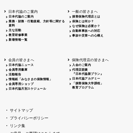
北海道
釧路
2026.05.28
タオルボランティア
北海道
釧路
2026.05.15
タオルボランティア
日本代協のご案内
一般の皆さまへ
青森
2026.06.25
出前授業
日本代協のご案内
損害保険代理店とは
秋田
2026.05.13
高校出前授業「車社会に出る高校生の君
業務・財務・行動規範、方針等に関する
保険とは何か？
宮城
2026.04.06
春の交通安全県民総ぐるみ運動出発式
資料
なぜ保険は必要か？
長野
中信
2026.04.06
春の交通安全運動
主な活動
自動車事故への対応
教育研修事業
長野
諏訪
2026.07.13
夏のやまびこ交通安全運動
事故や災害への心構え
新着情報一覧
長野
諏訪
2026.04.06
春の交通安全運動
富山
2026.06.28
献血活動
京都
2026.04.06
令和8年度春の交通安全スタート式
大阪
2026.07.01
自転車安全運転講習会 出前授業実施
会員の皆さまへ
保険代理店の皆さまへ
山口
東/西
2026.07.24
タイトル*
日本代協ニュース
入会のご案内
熊本
2026.04.07
あしなが育英会募金贈呈
会員専用書庫
代理店賠責
『日本代協新プラン』
活動報告
日本代協アカデミー
情報紙「みなさまの保険情報」
「損害保険大学課程」
会員専用ショップ
教育プログラム
日本代協月別スケジュール
サイトマップ
プライバシーポリシー
リンク集