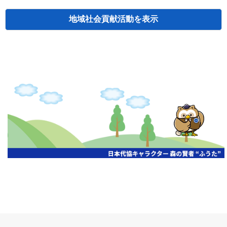
地域社会貢献活動
検索
主催
開催年月日
タイトル
北海道
札幌
2026.06.19
無保険車追放キャンペーン
北海道
札幌
2026.05.26
タオルボランティア
北海道
札幌
2026.04.13
防犯対策ペンの寄贈
北海道
室蘭
2026.06.17
無保険車追放キャンペーン・地震保険普
北海道
旭川
2026.07.24
無保険車追放キャンペーン
北海道
旭川
2026.06.05
無保険車追放キャンペーン
北海道
小樽
2026.06.26
無保険車追放キャンペーン
北海道
千歳
2026.07.30
タオルボランティア
北海道
函館
2026.05.26
無保険車追放キャンペーン
北海道
函館
2026.04.15
チャリティー基金寄付
北海道
釧路
2026.07.03
交通安全啓蒙活動『旗の波』
北海道
釧路
2026.05.29
タオルボランティア