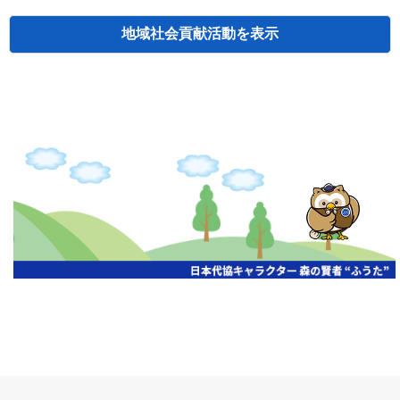
地域社会貢献活動
検索
主催
開催年月日
タイトル
北海道
札幌
2026.06.19
無保険車追放キャンペーン
北海道
札幌
2026.05.26
タオルボランティア
北海道
札幌
2026.04.13
防犯対策ペンの寄贈
北海道
室蘭
2026.06.17
無保険車追放キャンペーン・地震保険普
北海道
旭川
2026.07.24
無保険車追放キャンペーン
北海道
旭川
2026.06.05
無保険車追放キャンペーン
北海道
小樽
2026.06.26
無保険車追放キャンペーン
北海道
千歳
2026.07.30
タオルボランティア
北海道
函館
2026.05.26
無保険車追放キャンペーン
北海道
函館
2026.04.15
チャリティー基金寄付
北海道
釧路
2026.07.03
交通安全啓蒙活動『旗の波』
北海道
釧路
2026.05.29
タオルボランティア