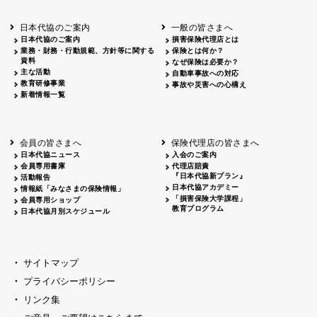
北海道
釧路
2026.05.28
タオルボランティア
北海道
釧路
2026.05.15
タオルボランティア
日本代協のご案内
一般の皆さまへ
青森
2026.06.25
出前授業
日本代協のご案内
損害保険代理店とは
秋田
2026.05.13
高校出前授業「車社会に出る高校生の君
業務・財務・行動規範、方針等に関する
保険とは何か？
宮城
2026.04.06
春の交通安全県民総ぐるみ運動出発式
資料
なぜ保険は必要か？
長野
中信
2026.04.06
春の交通安全運動
主な活動
自動車事故への対応
教育研修事業
長野
諏訪
2026.07.13
夏のやまびこ交通安全運動
事故や災害への心構え
新着情報一覧
長野
諏訪
2026.04.06
春の交通安全運動
富山
2026.06.28
献血活動
京都
2026.04.06
令和8年度春の交通安全スタート式
大阪
2026.07.01
自転車安全運転講習会 出前授業実施
会員の皆さまへ
保険代理店の皆さまへ
山口
東/西
2026.07.24
タイトル*
日本代協ニュース
入会のご案内
熊本
2026.04.07
あしなが育英会募金贈呈
会員専用書庫
代理店賠責
『日本代協新プラン』
活動報告
日本代協アカデミー
情報紙「みなさまの保険情報」
「損害保険大学課程」
会員専用ショップ
教育プログラム
日本代協月別スケジュール
サイトマップ
プライバシーポリシー
リンク集