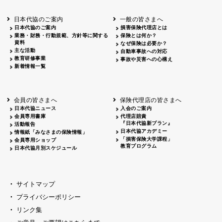
北海道
釧路
2026.05.28
タオルボランティア
北海道
釧路
2026.05.15
タオルボランティア
日本代協のご案内
一般の皆さまへ
青森
2026.06.25
出前授業
日本代協のご案内
損害保険代理店とは
秋田
2026.05.13
高校出前授業「車社会に出る高校生の君
業務・財務・行動規範、方針等に関する
保険とは何か？
宮城
2026.04.06
春の交通安全県民総ぐるみ運動出発式
資料
なぜ保険は必要か？
長野
中信
2026.04.06
春の交通安全運動
主な活動
自動車事故への対応
教育研修事業
長野
諏訪
2026.07.13
夏のやまびこ交通安全運動
事故や災害への心構え
新着情報一覧
長野
諏訪
2026.04.06
春の交通安全運動
富山
2026.06.28
献血活動
京都
2026.04.06
令和8年度春の交通安全スタート式
大阪
2026.07.01
自転車安全運転講習会 出前授業実施
会員の皆さまへ
保険代理店の皆さまへ
山口
東/西
2026.07.24
タイトル*
日本代協ニュース
入会のご案内
熊本
2026.04.07
あしなが育英会募金贈呈
会員専用書庫
代理店賠責
『日本代協新プラン』
活動報告
日本代協アカデミー
情報紙「みなさまの保険情報」
「損害保険大学課程」
会員専用ショップ
教育プログラム
日本代協月別スケジュール
サイトマップ
プライバシーポリシー
リンク集