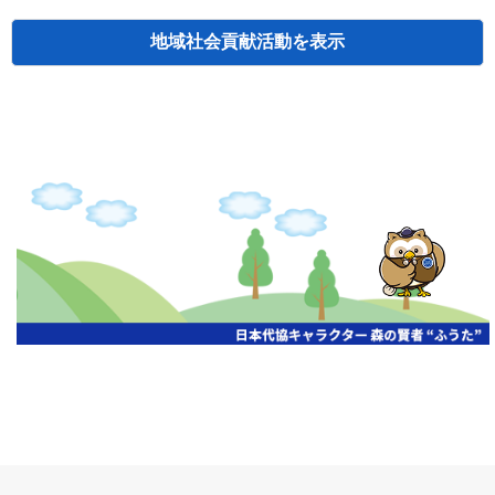
地域社会貢献活動
検索
主催
開催年月日
タイトル
北海道
札幌
2026.06.19
無保険車追放キャンペーン
北海道
札幌
2026.05.26
タオルボランティア
北海道
札幌
2026.04.13
防犯対策ペンの寄贈
北海道
室蘭
2026.06.17
無保険車追放キャンペーン・地震保険普
北海道
旭川
2026.07.24
無保険車追放キャンペーン
北海道
旭川
2026.06.05
無保険車追放キャンペーン
北海道
小樽
2026.06.26
無保険車追放キャンペーン
北海道
千歳
2026.07.30
タオルボランティア
北海道
函館
2026.05.26
無保険車追放キャンペーン
北海道
函館
2026.04.15
チャリティー基金寄付
北海道
釧路
2026.07.03
交通安全啓蒙活動『旗の波』
北海道
釧路
2026.05.29
タオルボランティア