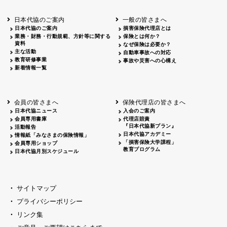
北海道
釧路
2026.05.28
タオルボランティア
北海道
釧路
2026.05.15
タオルボランティア
日本代協のご案内
一般の皆さまへ
青森
2026.06.25
出前授業
日本代協のご案内
損害保険代理店とは
秋田
2026.05.13
高校出前授業「車社会に出る高校生の君
業務・財務・行動規範、方針等に関する
保険とは何か？
宮城
2026.04.06
春の交通安全県民総ぐるみ運動出発式
資料
なぜ保険は必要か？
長野
中信
2026.04.06
春の交通安全運動
主な活動
自動車事故への対応
教育研修事業
長野
諏訪
2026.07.13
夏のやまびこ交通安全運動
事故や災害への心構え
新着情報一覧
長野
諏訪
2026.04.06
春の交通安全運動
富山
2026.06.28
献血活動
京都
2026.04.06
令和8年度春の交通安全スタート式
大阪
2026.07.01
自転車安全運転講習会 出前授業実施
会員の皆さまへ
保険代理店の皆さまへ
山口
東/西
2026.07.24
タイトル*
日本代協ニュース
入会のご案内
熊本
2026.04.07
あしなが育英会募金贈呈
会員専用書庫
代理店賠責
『日本代協新プラン』
活動報告
日本代協アカデミー
情報紙「みなさまの保険情報」
「損害保険大学課程」
会員専用ショップ
教育プログラム
日本代協月別スケジュール
サイトマップ
プライバシーポリシー
リンク集