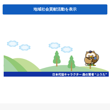
地域社会貢献活動
検索
主催
開催年月日
タイトル
北海道
札幌
2026.06.19
無保険車追放キャンペーン
北海道
札幌
2026.05.26
タオルボランティア
北海道
札幌
2026.04.13
防犯対策ペンの寄贈
北海道
室蘭
2026.06.17
無保険車追放キャンペーン・地震保険普
北海道
旭川
2026.07.24
無保険車追放キャンペーン
北海道
旭川
2026.06.05
無保険車追放キャンペーン
北海道
小樽
2026.06.26
無保険車追放キャンペーン
北海道
千歳
2026.07.30
タオルボランティア
北海道
函館
2026.05.26
無保険車追放キャンペーン
北海道
函館
2026.04.15
チャリティー基金寄付
北海道
釧路
2026.07.03
交通安全啓蒙活動『旗の波』
北海道
釧路
2026.05.29
タオルボランティア