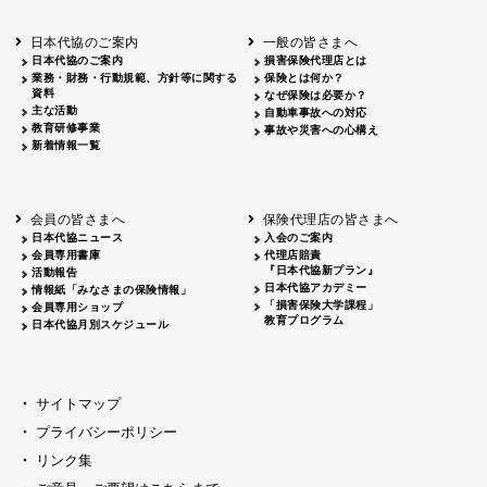
北海道
釧路
2026.05.28
タオルボランティア
北海道
釧路
2026.05.15
タオルボランティア
日本代協のご案内
一般の皆さまへ
青森
2026.06.25
出前授業
日本代協のご案内
損害保険代理店とは
秋田
2026.05.13
高校出前授業「車社会に出る高校生の君
業務・財務・行動規範、方針等に関する
保険とは何か？
宮城
2026.04.06
春の交通安全県民総ぐるみ運動出発式
資料
なぜ保険は必要か？
長野
中信
2026.04.06
春の交通安全運動
主な活動
自動車事故への対応
教育研修事業
長野
諏訪
2026.07.13
夏のやまびこ交通安全運動
事故や災害への心構え
新着情報一覧
長野
諏訪
2026.04.06
春の交通安全運動
富山
2026.06.28
献血活動
京都
2026.04.06
令和8年度春の交通安全スタート式
大阪
2026.07.01
自転車安全運転講習会 出前授業実施
会員の皆さまへ
保険代理店の皆さまへ
山口
東/西
2026.07.24
タイトル*
日本代協ニュース
入会のご案内
熊本
2026.04.07
あしなが育英会募金贈呈
会員専用書庫
代理店賠責
『日本代協新プラン』
活動報告
日本代協アカデミー
情報紙「みなさまの保険情報」
「損害保険大学課程」
会員専用ショップ
教育プログラム
日本代協月別スケジュール
サイトマップ
プライバシーポリシー
リンク集