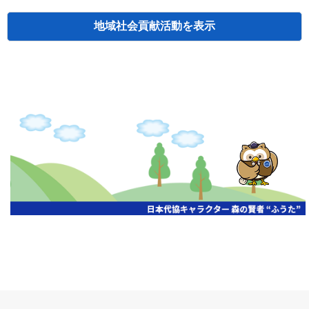
地域社会貢献活動
検索
主催
開催年月日
タイトル
北海道
札幌
2026.06.19
無保険車追放キャンペーン
北海道
札幌
2026.05.26
タオルボランティア
北海道
札幌
2026.04.13
防犯対策ペンの寄贈
北海道
室蘭
2026.06.17
無保険車追放キャンペーン・地震保険普
北海道
旭川
2026.07.24
無保険車追放キャンペーン
北海道
旭川
2026.06.05
無保険車追放キャンペーン
北海道
小樽
2026.06.26
無保険車追放キャンペーン
北海道
千歳
2026.07.30
タオルボランティア
北海道
函館
2026.05.26
無保険車追放キャンペーン
北海道
函館
2026.04.15
チャリティー基金寄付
北海道
釧路
2026.07.03
交通安全啓蒙活動『旗の波』
北海道
釧路
2026.05.29
タオルボランティア