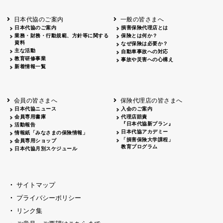
北海道
釧路
2026.05.28
タオルボランティア
北海道
釧路
2026.05.15
タオルボランティア
日本代協のご案内
一般の皆さまへ
青森
2026.06.25
出前授業
日本代協のご案内
損害保険代理店とは
秋田
2026.05.13
高校出前授業「車社会に出る高校生の君
業務・財務・行動規範、方針等に関する
保険とは何か？
宮城
2026.04.06
春の交通安全県民総ぐるみ運動出発式
資料
なぜ保険は必要か？
長野
中信
2026.04.06
春の交通安全運動
主な活動
自動車事故への対応
教育研修事業
長野
諏訪
2026.07.13
夏のやまびこ交通安全運動
事故や災害への心構え
新着情報一覧
長野
諏訪
2026.04.06
春の交通安全運動
富山
2026.06.28
献血活動
京都
2026.04.06
令和8年度春の交通安全スタート式
大阪
2026.07.01
自転車安全運転講習会 出前授業実施
会員の皆さまへ
保険代理店の皆さまへ
山口
東/西
2026.07.24
タイトル*
日本代協ニュース
入会のご案内
熊本
2026.04.07
あしなが育英会募金贈呈
会員専用書庫
代理店賠責
『日本代協新プラン』
活動報告
日本代協アカデミー
情報紙「みなさまの保険情報」
「損害保険大学課程」
会員専用ショップ
教育プログラム
日本代協月別スケジュール
サイトマップ
プライバシーポリシー
リンク集