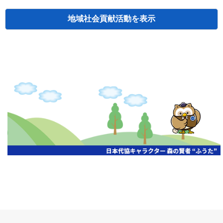
地域社会貢献活動
検索
主催
開催年月日
タイトル
北海道
札幌
2026.06.19
無保険車追放キャンペーン
北海道
札幌
2026.05.26
タオルボランティア
北海道
札幌
2026.04.13
防犯対策ペンの寄贈
北海道
室蘭
2026.06.17
無保険車追放キャンペーン・地震保険普
北海道
旭川
2026.07.24
無保険車追放キャンペーン
北海道
旭川
2026.06.05
無保険車追放キャンペーン
北海道
小樽
2026.06.26
無保険車追放キャンペーン
北海道
千歳
2026.07.30
タオルボランティア
北海道
函館
2026.05.26
無保険車追放キャンペーン
北海道
函館
2026.04.15
チャリティー基金寄付
北海道
釧路
2026.07.03
交通安全啓蒙活動『旗の波』
北海道
釧路
2026.05.29
タオルボランティア