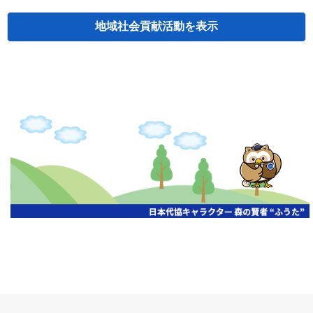
地域社会貢献活動
検索
主催
開催年月日
タイトル
北海道
札幌
2026.06.19
無保険車追放キャンペーン
北海道
札幌
2026.05.26
タオルボランティア
北海道
札幌
2026.04.13
防犯対策ペンの寄贈
北海道
室蘭
2026.06.17
無保険車追放キャンペーン・地震保険普
北海道
旭川
2026.07.24
無保険車追放キャンペーン
北海道
旭川
2026.06.05
無保険車追放キャンペーン
北海道
小樽
2026.06.26
無保険車追放キャンペーン
北海道
千歳
2026.07.30
タオルボランティア
北海道
函館
2026.05.26
無保険車追放キャンペーン
北海道
函館
2026.04.15
チャリティー基金寄付
北海道
釧路
2026.07.03
交通安全啓蒙活動『旗の波』
北海道
釧路
2026.05.29
タオルボランティア