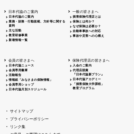
北海道
釧路
2026.05.28
タオルボランティア
北海道
釧路
2026.05.15
タオルボランティア
日本代協のご案内
一般の皆さまへ
青森
2026.06.25
出前授業
日本代協のご案内
損害保険代理店とは
秋田
2026.05.13
高校出前授業「車社会に出る高校生の君
業務・財務・行動規範、方針等に関する
保険とは何か？
宮城
2026.04.06
春の交通安全県民総ぐるみ運動出発式
資料
なぜ保険は必要か？
長野
中信
2026.04.06
春の交通安全運動
主な活動
自動車事故への対応
教育研修事業
長野
諏訪
2026.07.13
夏のやまびこ交通安全運動
事故や災害への心構え
新着情報一覧
長野
諏訪
2026.04.06
春の交通安全運動
富山
2026.06.28
献血活動
京都
2026.04.06
令和8年度春の交通安全スタート式
大阪
2026.07.01
自転車安全運転講習会 出前授業実施
会員の皆さまへ
保険代理店の皆さまへ
山口
東/西
2026.07.24
タイトル*
日本代協ニュース
入会のご案内
熊本
2026.04.07
あしなが育英会募金贈呈
会員専用書庫
代理店賠責
『日本代協新プラン』
活動報告
日本代協アカデミー
情報紙「みなさまの保険情報」
「損害保険大学課程」
会員専用ショップ
教育プログラム
日本代協月別スケジュール
サイトマップ
プライバシーポリシー
リンク集