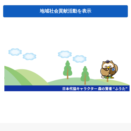
地域社会貢献活動
検索
主催
開催年月日
タイトル
北海道
札幌
2026.06.19
無保険車追放キャンペーン
北海道
札幌
2026.05.26
タオルボランティア
北海道
札幌
2026.04.13
防犯対策ペンの寄贈
北海道
室蘭
2026.06.17
無保険車追放キャンペーン・地震保険普
北海道
旭川
2026.07.24
無保険車追放キャンペーン
北海道
旭川
2026.06.05
無保険車追放キャンペーン
北海道
小樽
2026.06.26
無保険車追放キャンペーン
北海道
千歳
2026.07.30
タオルボランティア
北海道
函館
2026.05.26
無保険車追放キャンペーン
北海道
函館
2026.04.15
チャリティー基金寄付
北海道
釧路
2026.07.03
交通安全啓蒙活動『旗の波』
北海道
釧路
2026.05.29
タオルボランティア