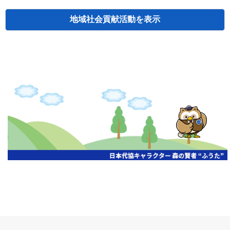
地域社会貢献活動
検索
主催
開催年月日
タイトル
北海道
札幌
2026.06.19
無保険車追放キャンペーン
北海道
札幌
2026.05.26
タオルボランティア
北海道
札幌
2026.04.13
防犯対策ペンの寄贈
北海道
室蘭
2026.06.17
無保険車追放キャンペーン・地震保険普
北海道
旭川
2026.07.24
無保険車追放キャンペーン
北海道
旭川
2026.06.05
無保険車追放キャンペーン
北海道
小樽
2026.06.26
無保険車追放キャンペーン
北海道
千歳
2026.07.30
タオルボランティア
北海道
函館
2026.05.26
無保険車追放キャンペーン
北海道
函館
2026.04.15
チャリティー基金寄付
北海道
釧路
2026.07.03
交通安全啓蒙活動『旗の波』
北海道
釧路
2026.05.29
タオルボランティア