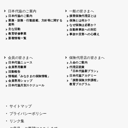
北海道
釧路
2026.05.28
タオルボランティア
北海道
釧路
2026.05.15
タオルボランティア
日本代協のご案内
一般の皆さまへ
青森
2026.06.25
出前授業
日本代協のご案内
損害保険代理店とは
秋田
2026.05.13
高校出前授業「車社会に出る高校生の君
業務・財務・行動規範、方針等に関する
保険とは何か？
宮城
2026.04.06
春の交通安全県民総ぐるみ運動出発式
資料
なぜ保険は必要か？
長野
中信
2026.04.06
春の交通安全運動
主な活動
自動車事故への対応
教育研修事業
長野
諏訪
2026.07.13
夏のやまびこ交通安全運動
事故や災害への心構え
新着情報一覧
長野
諏訪
2026.04.06
春の交通安全運動
富山
2026.06.28
献血活動
京都
2026.04.06
令和8年度春の交通安全スタート式
大阪
2026.07.01
自転車安全運転講習会 出前授業実施
会員の皆さまへ
保険代理店の皆さまへ
山口
東/西
2026.07.24
タイトル*
日本代協ニュース
入会のご案内
熊本
2026.04.07
あしなが育英会募金贈呈
会員専用書庫
代理店賠責
『日本代協新プラン』
活動報告
日本代協アカデミー
情報紙「みなさまの保険情報」
「損害保険大学課程」
会員専用ショップ
教育プログラム
日本代協月別スケジュール
サイトマップ
プライバシーポリシー
リンク集