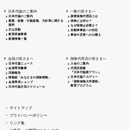
北海道
釧路
2026.05.28
タオルボランティア
北海道
釧路
2026.05.15
タオルボランティア
日本代協のご案内
一般の皆さまへ
青森
2026.06.25
出前授業
日本代協のご案内
損害保険代理店とは
秋田
2026.05.13
高校出前授業「車社会に出る高校生の君
業務・財務・行動規範、方針等に関する
保険とは何か？
宮城
2026.04.06
春の交通安全県民総ぐるみ運動出発式
資料
なぜ保険は必要か？
長野
中信
2026.04.06
春の交通安全運動
主な活動
自動車事故への対応
教育研修事業
長野
諏訪
2026.07.13
夏のやまびこ交通安全運動
事故や災害への心構え
新着情報一覧
長野
諏訪
2026.04.06
春の交通安全運動
富山
2026.06.28
献血活動
京都
2026.04.06
令和8年度春の交通安全スタート式
大阪
2026.07.01
自転車安全運転講習会 出前授業実施
会員の皆さまへ
保険代理店の皆さまへ
山口
東/西
2026.07.24
タイトル*
日本代協ニュース
入会のご案内
熊本
2026.04.07
あしなが育英会募金贈呈
会員専用書庫
代理店賠責
『日本代協新プラン』
活動報告
日本代協アカデミー
情報紙「みなさまの保険情報」
「損害保険大学課程」
会員専用ショップ
教育プログラム
日本代協月別スケジュール
サイトマップ
プライバシーポリシー
リンク集