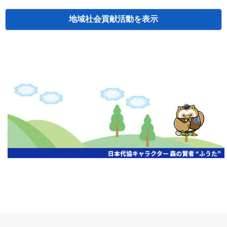
地域社会貢献活動
検索
主催
開催年月日
タイトル
北海道
札幌
2026.06.19
無保険車追放キャンペーン
北海道
札幌
2026.05.26
タオルボランティア
北海道
札幌
2026.04.13
防犯対策ペンの寄贈
北海道
室蘭
2026.06.17
無保険車追放キャンペーン・地震保険普
北海道
旭川
2026.07.24
無保険車追放キャンペーン
北海道
旭川
2026.06.05
無保険車追放キャンペーン
北海道
小樽
2026.06.26
無保険車追放キャンペーン
北海道
千歳
2026.07.30
タオルボランティア
北海道
函館
2026.05.26
無保険車追放キャンペーン
北海道
函館
2026.04.15
チャリティー基金寄付
北海道
釧路
2026.07.03
交通安全啓蒙活動『旗の波』
北海道
釧路
2026.05.29
タオルボランティア