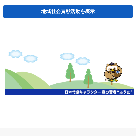
地域社会貢献活動
検索
主催
開催年月日
タイトル
北海道
札幌
2026.06.19
無保険車追放キャンペーン
北海道
札幌
2026.05.26
タオルボランティア
北海道
札幌
2026.04.13
防犯対策ペンの寄贈
北海道
室蘭
2026.06.17
無保険車追放キャンペーン・地震保険普
北海道
旭川
2026.07.24
無保険車追放キャンペーン
北海道
旭川
2026.06.05
無保険車追放キャンペーン
北海道
小樽
2026.06.26
無保険車追放キャンペーン
北海道
千歳
2026.07.30
タオルボランティア
北海道
函館
2026.05.26
無保険車追放キャンペーン
北海道
函館
2026.04.15
チャリティー基金寄付
北海道
釧路
2026.07.03
交通安全啓蒙活動『旗の波』
北海道
釧路
2026.05.29
タオルボランティア