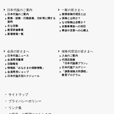
北海道
釧路
2026.05.28
タオルボランティア
北海道
釧路
2026.05.15
タオルボランティア
日本代協のご案内
一般の皆さまへ
青森
2026.06.25
出前授業
日本代協のご案内
損害保険代理店とは
秋田
2026.05.13
高校出前授業「車社会に出る高校生の君
業務・財務・行動規範、方針等に関する
保険とは何か？
宮城
2026.04.06
春の交通安全県民総ぐるみ運動出発式
資料
なぜ保険は必要か？
長野
中信
2026.04.06
春の交通安全運動
主な活動
自動車事故への対応
教育研修事業
長野
諏訪
2026.07.13
夏のやまびこ交通安全運動
事故や災害への心構え
新着情報一覧
長野
諏訪
2026.04.06
春の交通安全運動
富山
2026.06.28
献血活動
京都
2026.04.06
令和8年度春の交通安全スタート式
大阪
2026.07.01
自転車安全運転講習会 出前授業実施
会員の皆さまへ
保険代理店の皆さまへ
山口
東/西
2026.07.24
タイトル*
日本代協ニュース
入会のご案内
熊本
2026.04.07
あしなが育英会募金贈呈
会員専用書庫
代理店賠責
『日本代協新プラン』
活動報告
日本代協アカデミー
情報紙「みなさまの保険情報」
「損害保険大学課程」
会員専用ショップ
教育プログラム
日本代協月別スケジュール
サイトマップ
プライバシーポリシー
リンク集