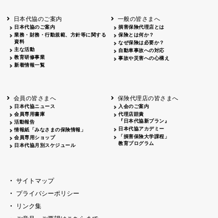
北海道
釧路
2026.05.28
タオルボランティア
北海道
釧路
2026.05.15
タオルボランティア
日本代協のご案内
一般の皆さまへ
青森
2026.06.25
出前授業
日本代協のご案内
損害保険代理店とは
秋田
2026.05.13
高校出前授業「車社会に出る高校生の君
業務・財務・行動規範、方針等に関する
保険とは何か？
宮城
2026.04.06
春の交通安全県民総ぐるみ運動出発式
資料
なぜ保険は必要か？
長野
中信
2026.04.06
春の交通安全運動
主な活動
自動車事故への対応
教育研修事業
長野
諏訪
2026.07.13
夏のやまびこ交通安全運動
事故や災害への心構え
新着情報一覧
長野
諏訪
2026.04.06
春の交通安全運動
富山
2026.06.28
献血活動
京都
2026.04.06
令和8年度春の交通安全スタート式
大阪
2026.07.01
自転車安全運転講習会 出前授業実施
会員の皆さまへ
保険代理店の皆さまへ
山口
東/西
2026.07.24
タイトル*
日本代協ニュース
入会のご案内
熊本
2026.04.07
あしなが育英会募金贈呈
会員専用書庫
代理店賠責
『日本代協新プラン』
活動報告
日本代協アカデミー
情報紙「みなさまの保険情報」
「損害保険大学課程」
会員専用ショップ
教育プログラム
日本代協月別スケジュール
サイトマップ
プライバシーポリシー
リンク集