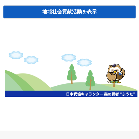
地域社会貢献活動
検索
主催
開催年月日
タイトル
北海道
札幌
2026.06.19
無保険車追放キャンペーン
北海道
札幌
2026.05.26
タオルボランティア
北海道
札幌
2026.04.13
防犯対策ペンの寄贈
北海道
室蘭
2026.06.17
無保険車追放キャンペーン・地震保険普
北海道
旭川
2026.07.24
無保険車追放キャンペーン
北海道
旭川
2026.06.05
無保険車追放キャンペーン
北海道
小樽
2026.06.26
無保険車追放キャンペーン
北海道
千歳
2026.07.30
タオルボランティア
北海道
函館
2026.05.26
無保険車追放キャンペーン
北海道
函館
2026.04.15
チャリティー基金寄付
北海道
釧路
2026.07.03
交通安全啓蒙活動『旗の波』
北海道
釧路
2026.05.29
タオルボランティア