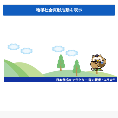
地域社会貢献活動
検索
主催
開催年月日
タイトル
北海道
札幌
2026.06.19
無保険車追放キャンペーン
北海道
札幌
2026.05.26
タオルボランティア
北海道
札幌
2026.04.13
防犯対策ペンの寄贈
北海道
室蘭
2026.06.17
無保険車追放キャンペーン・地震保険普
北海道
旭川
2026.07.24
無保険車追放キャンペーン
北海道
旭川
2026.06.05
無保険車追放キャンペーン
北海道
小樽
2026.06.26
無保険車追放キャンペーン
北海道
千歳
2026.07.30
タオルボランティア
北海道
函館
2026.05.26
無保険車追放キャンペーン
北海道
函館
2026.04.15
チャリティー基金寄付
北海道
釧路
2026.07.03
交通安全啓蒙活動『旗の波』
北海道
釧路
2026.05.29
タオルボランティア