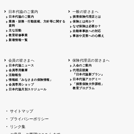
北海道
釧路
2026.05.28
タオルボランティア
北海道
釧路
2026.05.15
タオルボランティア
日本代協のご案内
一般の皆さまへ
青森
2026.06.25
出前授業
日本代協のご案内
損害保険代理店とは
秋田
2026.05.13
高校出前授業「車社会に出る高校生の君
業務・財務・行動規範、方針等に関する
保険とは何か？
宮城
2026.04.06
春の交通安全県民総ぐるみ運動出発式
資料
なぜ保険は必要か？
長野
中信
2026.04.06
春の交通安全運動
主な活動
自動車事故への対応
教育研修事業
長野
諏訪
2026.07.13
夏のやまびこ交通安全運動
事故や災害への心構え
新着情報一覧
長野
諏訪
2026.04.06
春の交通安全運動
富山
2026.06.28
献血活動
京都
2026.04.06
令和8年度春の交通安全スタート式
大阪
2026.07.01
自転車安全運転講習会 出前授業実施
会員の皆さまへ
保険代理店の皆さまへ
山口
東/西
2026.07.24
タイトル*
日本代協ニュース
入会のご案内
熊本
2026.04.07
あしなが育英会募金贈呈
会員専用書庫
代理店賠責
『日本代協新プラン』
活動報告
日本代協アカデミー
情報紙「みなさまの保険情報」
「損害保険大学課程」
会員専用ショップ
教育プログラム
日本代協月別スケジュール
サイトマップ
プライバシーポリシー
リンク集