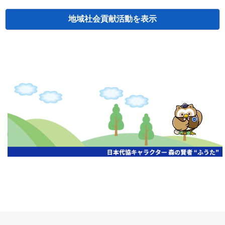
地域社会貢献活動
検索
主催
開催年月日
タイトル
北海道
札幌
2026.06.19
無保険車追放キャンペーン
北海道
札幌
2026.05.26
タオルボランティア
北海道
札幌
2026.04.13
防犯対策ペンの寄贈
北海道
室蘭
2026.06.17
無保険車追放キャンペーン・地震保険普
北海道
旭川
2026.07.24
無保険車追放キャンペーン
北海道
旭川
2026.06.05
無保険車追放キャンペーン
北海道
小樽
2026.06.26
無保険車追放キャンペーン
北海道
千歳
2026.07.30
タオルボランティア
北海道
函館
2026.05.26
無保険車追放キャンペーン
北海道
函館
2026.04.15
チャリティー基金寄付
北海道
釧路
2026.07.03
交通安全啓蒙活動『旗の波』
北海道
釧路
2026.05.29
タオルボランティア