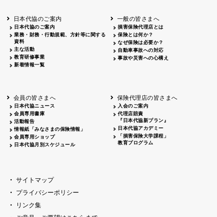
北海道
釧路
2026.05.28
タオルボランティア
北海道
釧路
2026.05.15
タオルボランティア
日本代協のご案内
一般の皆さまへ
青森
2026.06.25
出前授業
日本代協のご案内
損害保険代理店とは
秋田
2026.05.13
高校出前授業「車社会に出る高校生の君
業務・財務・行動規範、方針等に関する
保険とは何か？
宮城
2026.04.06
春の交通安全県民総ぐるみ運動出発式
資料
なぜ保険は必要か？
長野
中信
2026.04.06
春の交通安全運動
主な活動
自動車事故への対応
教育研修事業
長野
諏訪
2026.07.13
夏のやまびこ交通安全運動
事故や災害への心構え
新着情報一覧
長野
諏訪
2026.04.06
春の交通安全運動
富山
2026.06.28
献血活動
京都
2026.04.06
令和8年度春の交通安全スタート式
大阪
2026.07.01
自転車安全運転講習会 出前授業実施
会員の皆さまへ
保険代理店の皆さまへ
山口
東/西
2026.07.24
タイトル*
日本代協ニュース
入会のご案内
熊本
2026.04.07
あしなが育英会募金贈呈
会員専用書庫
代理店賠責
『日本代協新プラン』
活動報告
日本代協アカデミー
情報紙「みなさまの保険情報」
「損害保険大学課程」
会員専用ショップ
教育プログラム
日本代協月別スケジュール
サイトマップ
プライバシーポリシー
リンク集