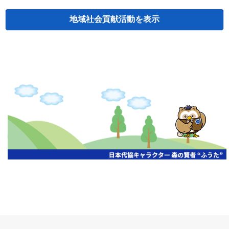
地域社会貢献活動
検索
主催
開催年月日
タイトル
北海道
札幌
2026.06.19
無保険車追放キャンペーン
北海道
札幌
2026.05.26
タオルボランティア
北海道
札幌
2026.04.13
防犯対策ペンの寄贈
北海道
室蘭
2026.06.17
無保険車追放キャンペーン・地震保険普
北海道
旭川
2026.07.24
無保険車追放キャンペーン
北海道
旭川
2026.06.05
無保険車追放キャンペーン
北海道
小樽
2026.06.26
無保険車追放キャンペーン
北海道
千歳
2026.07.30
タオルボランティア
北海道
函館
2026.05.26
無保険車追放キャンペーン
北海道
函館
2026.04.15
チャリティー基金寄付
北海道
釧路
2026.07.03
交通安全啓蒙活動『旗の波』
北海道
釧路
2026.05.29
タオルボランティア