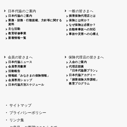
北海道
釧路
2026.05.28
タオルボランティア
北海道
釧路
2026.05.15
タオルボランティア
日本代協のご案内
一般の皆さまへ
青森
2026.06.25
出前授業
日本代協のご案内
損害保険代理店とは
秋田
2026.05.13
高校出前授業「車社会に出る高校生の君
業務・財務・行動規範、方針等に関する
保険とは何か？
宮城
2026.04.06
春の交通安全県民総ぐるみ運動出発式
資料
なぜ保険は必要か？
長野
中信
2026.04.06
春の交通安全運動
主な活動
自動車事故への対応
教育研修事業
長野
諏訪
2026.07.13
夏のやまびこ交通安全運動
事故や災害への心構え
新着情報一覧
長野
諏訪
2026.04.06
春の交通安全運動
富山
2026.06.28
献血活動
京都
2026.04.06
令和8年度春の交通安全スタート式
大阪
2026.07.01
自転車安全運転講習会 出前授業実施
会員の皆さまへ
保険代理店の皆さまへ
山口
東/西
2026.07.24
タイトル*
日本代協ニュース
入会のご案内
熊本
2026.04.07
あしなが育英会募金贈呈
会員専用書庫
代理店賠責
『日本代協新プラン』
活動報告
日本代協アカデミー
情報紙「みなさまの保険情報」
「損害保険大学課程」
会員専用ショップ
教育プログラム
日本代協月別スケジュール
サイトマップ
プライバシーポリシー
リンク集