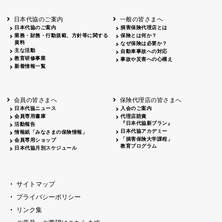
北海道
釧路
2026.05.28
タオルボランティア
北海道
釧路
2026.05.15
タオルボランティア
日本代協のご案内
一般の皆さまへ
青森
2026.06.25
出前授業
日本代協のご案内
損害保険代理店とは
秋田
2026.05.13
高校出前授業「車社会に出る高校生の君
業務・財務・行動規範、方針等に関する
保険とは何か？
宮城
2026.04.06
春の交通安全県民総ぐるみ運動出発式
資料
なぜ保険は必要か？
長野
中信
2026.04.06
春の交通安全運動
主な活動
自動車事故への対応
教育研修事業
長野
諏訪
2026.07.13
夏のやまびこ交通安全運動
事故や災害への心構え
新着情報一覧
長野
諏訪
2026.04.06
春の交通安全運動
富山
2026.06.28
献血活動
京都
2026.04.06
令和8年度春の交通安全スタート式
大阪
2026.07.01
自転車安全運転講習会 出前授業実施
会員の皆さまへ
保険代理店の皆さまへ
山口
東/西
2026.07.24
タイトル*
日本代協ニュース
入会のご案内
熊本
2026.04.07
あしなが育英会募金贈呈
会員専用書庫
代理店賠責
『日本代協新プラン』
活動報告
日本代協アカデミー
情報紙「みなさまの保険情報」
「損害保険大学課程」
会員専用ショップ
教育プログラム
日本代協月別スケジュール
サイトマップ
プライバシーポリシー
リンク集