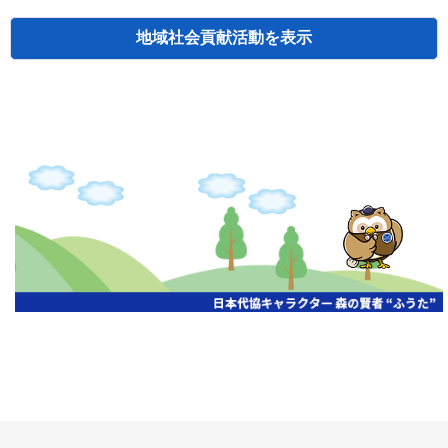
地域社会貢献活動
検索
主催
開催年月日
タイトル
北海道
札幌
2026.06.19
無保険車追放キャンペーン
北海道
札幌
2026.05.26
タオルボランティア
北海道
札幌
2026.04.13
防犯対策ペンの寄贈
北海道
室蘭
2026.06.17
無保険車追放キャンペーン・地震保険普
北海道
旭川
2026.07.24
無保険車追放キャンペーン
北海道
旭川
2026.06.05
無保険車追放キャンペーン
北海道
小樽
2026.06.26
無保険車追放キャンペーン
北海道
千歳
2026.07.30
タオルボランティア
北海道
函館
2026.05.26
無保険車追放キャンペーン
北海道
函館
2026.04.15
チャリティー基金寄付
北海道
釧路
2026.07.03
交通安全啓蒙活動『旗の波』
北海道
釧路
2026.05.29
タオルボランティア