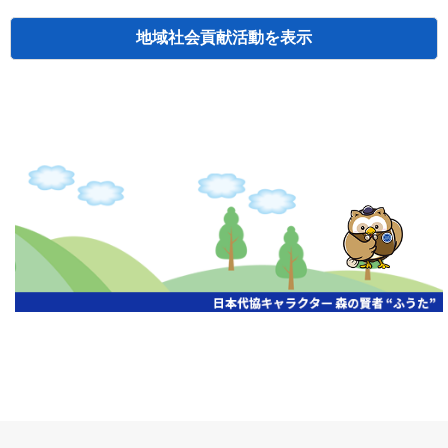
地域社会貢献活動
検索
主催
開催年月日
タイトル
北海道
札幌
2026.06.19
無保険車追放キャンペーン
北海道
札幌
2026.05.26
タオルボランティア
北海道
札幌
2026.04.13
防犯対策ペンの寄贈
北海道
室蘭
2026.06.17
無保険車追放キャンペーン・地震保険普
北海道
旭川
2026.07.24
無保険車追放キャンペーン
北海道
旭川
2026.06.05
無保険車追放キャンペーン
北海道
小樽
2026.06.26
無保険車追放キャンペーン
北海道
千歳
2026.07.30
タオルボランティア
北海道
函館
2026.05.26
無保険車追放キャンペーン
北海道
函館
2026.04.15
チャリティー基金寄付
北海道
釧路
2026.07.03
交通安全啓蒙活動『旗の波』
北海道
釧路
2026.05.29
タオルボランティア