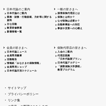
北海道
釧路
2026.05.28
タオルボランティア
北海道
釧路
2026.05.15
タオルボランティア
日本代協のご案内
一般の皆さまへ
青森
2026.06.25
出前授業
日本代協のご案内
損害保険代理店とは
秋田
2026.05.13
高校出前授業「車社会に出る高校生の君
業務・財務・行動規範、方針等に関する
保険とは何か？
宮城
2026.04.06
春の交通安全県民総ぐるみ運動出発式
資料
なぜ保険は必要か？
長野
中信
2026.04.06
春の交通安全運動
主な活動
自動車事故への対応
教育研修事業
長野
諏訪
2026.07.13
夏のやまびこ交通安全運動
事故や災害への心構え
新着情報一覧
長野
諏訪
2026.04.06
春の交通安全運動
富山
2026.06.28
献血活動
京都
2026.04.06
令和8年度春の交通安全スタート式
大阪
2026.07.01
自転車安全運転講習会 出前授業実施
会員の皆さまへ
保険代理店の皆さまへ
山口
東/西
2026.07.24
タイトル*
日本代協ニュース
入会のご案内
熊本
2026.04.07
あしなが育英会募金贈呈
会員専用書庫
代理店賠責
『日本代協新プラン』
活動報告
日本代協アカデミー
情報紙「みなさまの保険情報」
「損害保険大学課程」
会員専用ショップ
教育プログラム
日本代協月別スケジュール
サイトマップ
プライバシーポリシー
リンク集