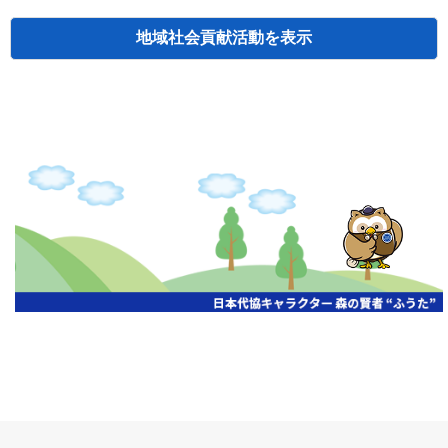
地域社会貢献活動
検索
主催
開催年月日
タイトル
北海道
札幌
2026.06.19
無保険車追放キャンペーン
北海道
札幌
2026.05.26
タオルボランティア
北海道
札幌
2026.04.13
防犯対策ペンの寄贈
北海道
室蘭
2026.06.17
無保険車追放キャンペーン・地震保険普
北海道
旭川
2026.07.24
無保険車追放キャンペーン
北海道
旭川
2026.06.05
無保険車追放キャンペーン
北海道
小樽
2026.06.26
無保険車追放キャンペーン
北海道
千歳
2026.07.30
タオルボランティア
北海道
函館
2026.05.26
無保険車追放キャンペーン
北海道
函館
2026.04.15
チャリティー基金寄付
北海道
釧路
2026.07.03
交通安全啓蒙活動『旗の波』
北海道
釧路
2026.05.29
タオルボランティア