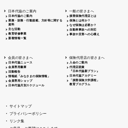
北海道
釧路
2026.05.28
タオルボランティア
北海道
釧路
2026.05.15
タオルボランティア
日本代協のご案内
一般の皆さまへ
青森
2026.06.25
出前授業
日本代協のご案内
損害保険代理店とは
秋田
2026.05.13
高校出前授業「車社会に出る高校生の君
業務・財務・行動規範、方針等に関する
保険とは何か？
宮城
2026.04.06
春の交通安全県民総ぐるみ運動出発式
資料
なぜ保険は必要か？
長野
中信
2026.04.06
春の交通安全運動
主な活動
自動車事故への対応
教育研修事業
長野
諏訪
2026.07.13
夏のやまびこ交通安全運動
事故や災害への心構え
新着情報一覧
長野
諏訪
2026.04.06
春の交通安全運動
富山
2026.06.28
献血活動
京都
2026.04.06
令和8年度春の交通安全スタート式
大阪
2026.07.01
自転車安全運転講習会 出前授業実施
会員の皆さまへ
保険代理店の皆さまへ
山口
東/西
2026.07.24
タイトル*
日本代協ニュース
入会のご案内
熊本
2026.04.07
あしなが育英会募金贈呈
会員専用書庫
代理店賠責
『日本代協新プラン』
活動報告
日本代協アカデミー
情報紙「みなさまの保険情報」
「損害保険大学課程」
会員専用ショップ
教育プログラム
日本代協月別スケジュール
サイトマップ
プライバシーポリシー
リンク集