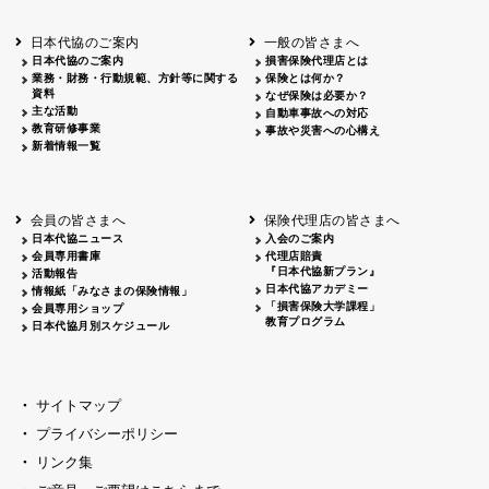
北海道
釧路
2026.05.28
タオルボランティア
北海道
釧路
2026.05.15
タオルボランティア
日本代協のご案内
一般の皆さまへ
青森
2026.06.25
出前授業
日本代協のご案内
損害保険代理店とは
秋田
2026.05.13
高校出前授業「車社会に出る高校生の君
業務・財務・行動規範、方針等に関する
保険とは何か？
宮城
2026.04.06
春の交通安全県民総ぐるみ運動出発式
資料
なぜ保険は必要か？
長野
中信
2026.04.06
春の交通安全運動
主な活動
自動車事故への対応
教育研修事業
長野
諏訪
2026.07.13
夏のやまびこ交通安全運動
事故や災害への心構え
新着情報一覧
長野
諏訪
2026.04.06
春の交通安全運動
富山
2026.06.28
献血活動
京都
2026.04.06
令和8年度春の交通安全スタート式
大阪
2026.07.01
自転車安全運転講習会 出前授業実施
会員の皆さまへ
保険代理店の皆さまへ
山口
東/西
2026.07.24
タイトル*
日本代協ニュース
入会のご案内
熊本
2026.04.07
あしなが育英会募金贈呈
会員専用書庫
代理店賠責
『日本代協新プラン』
活動報告
日本代協アカデミー
情報紙「みなさまの保険情報」
「損害保険大学課程」
会員専用ショップ
教育プログラム
日本代協月別スケジュール
サイトマップ
プライバシーポリシー
リンク集