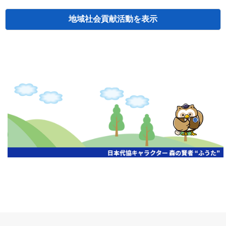
地域社会貢献活動
検索
主催
開催年月日
タイトル
北海道
札幌
2026.06.19
無保険車追放キャンペーン
北海道
札幌
2026.05.26
タオルボランティア
北海道
札幌
2026.04.13
防犯対策ペンの寄贈
北海道
室蘭
2026.06.17
無保険車追放キャンペーン・地震保険普
北海道
旭川
2026.07.24
無保険車追放キャンペーン
北海道
旭川
2026.06.05
無保険車追放キャンペーン
北海道
小樽
2026.06.26
無保険車追放キャンペーン
北海道
千歳
2026.07.30
タオルボランティア
北海道
函館
2026.05.26
無保険車追放キャンペーン
北海道
函館
2026.04.15
チャリティー基金寄付
北海道
釧路
2026.07.03
交通安全啓蒙活動『旗の波』
北海道
釧路
2026.05.29
タオルボランティア