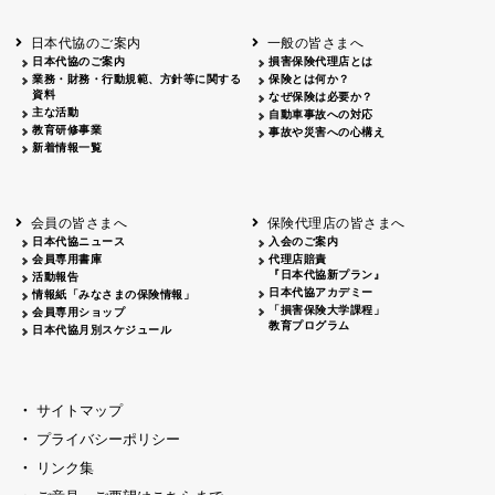
北海道
釧路
2026.05.28
タオルボランティア
北海道
釧路
2026.05.15
タオルボランティア
日本代協のご案内
一般の皆さまへ
青森
2026.06.25
出前授業
日本代協のご案内
損害保険代理店とは
秋田
2026.05.13
高校出前授業「車社会に出る高校生の君
業務・財務・行動規範、方針等に関する
保険とは何か？
宮城
2026.04.06
春の交通安全県民総ぐるみ運動出発式
資料
なぜ保険は必要か？
長野
中信
2026.04.06
春の交通安全運動
主な活動
自動車事故への対応
教育研修事業
長野
諏訪
2026.07.13
夏のやまびこ交通安全運動
事故や災害への心構え
新着情報一覧
長野
諏訪
2026.04.06
春の交通安全運動
富山
2026.06.28
献血活動
京都
2026.04.06
令和8年度春の交通安全スタート式
大阪
2026.07.01
自転車安全運転講習会 出前授業実施
会員の皆さまへ
保険代理店の皆さまへ
山口
東/西
2026.07.24
タイトル*
日本代協ニュース
入会のご案内
熊本
2026.04.07
あしなが育英会募金贈呈
会員専用書庫
代理店賠責
『日本代協新プラン』
活動報告
日本代協アカデミー
情報紙「みなさまの保険情報」
「損害保険大学課程」
会員専用ショップ
教育プログラム
日本代協月別スケジュール
サイトマップ
プライバシーポリシー
リンク集