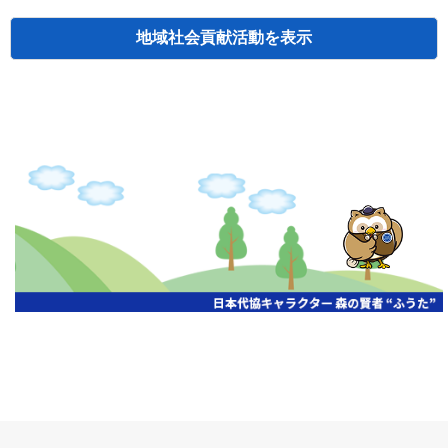
地域社会貢献活動
検索
主催
開催年月日
タイトル
北海道
札幌
2026.06.19
無保険車追放キャンペーン
北海道
札幌
2026.05.26
タオルボランティア
北海道
札幌
2026.04.13
防犯対策ペンの寄贈
北海道
室蘭
2026.06.17
無保険車追放キャンペーン・地震保険普
北海道
旭川
2026.07.24
無保険車追放キャンペーン
北海道
旭川
2026.06.05
無保険車追放キャンペーン
北海道
小樽
2026.06.26
無保険車追放キャンペーン
北海道
千歳
2026.07.30
タオルボランティア
北海道
函館
2026.05.26
無保険車追放キャンペーン
北海道
函館
2026.04.15
チャリティー基金寄付
北海道
釧路
2026.07.03
交通安全啓蒙活動『旗の波』
北海道
釧路
2026.05.29
タオルボランティア