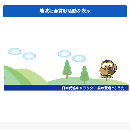
地域社会貢献活動
検索
主催
開催年月日
タイトル
北海道
札幌
2026.06.19
無保険車追放キャンペーン
北海道
札幌
2026.05.26
タオルボランティア
北海道
札幌
2026.04.13
防犯対策ペンの寄贈
北海道
室蘭
2026.06.17
無保険車追放キャンペーン・地震保険普
北海道
旭川
2026.06.05
無保険車追放キャンペーン
北海道
小樽
2026.06.26
無保険車追放キャンペーン
北海道
函館
2026.05.26
無保険車追放キャンペーン
北海道
函館
2026.04.15
チャリティー基金寄付
北海道
釧路
2026.07.03
交通安全啓蒙活動『旗の波』
北海道
釧路
2026.05.29
タオルボランティア
北海道
釧路
2026.05.28
タオルボランティア
北海道
釧路
2026.05.15
タオルボランティア