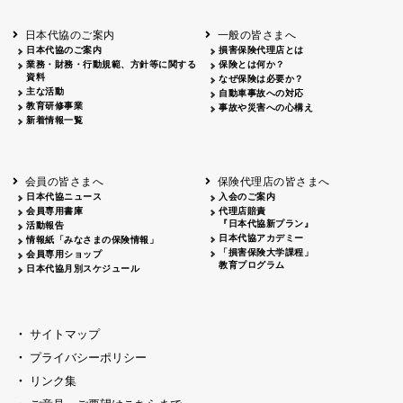
青森
2026.06.25
出前授業
秋田
2026.05.13
高校出前授業「車社会に出る高校生の君
日本代協のご案内
一般の皆さまへ
宮城
2026.04.06
春の交通安全県民総ぐるみ運動出発式
日本代協のご案内
損害保険代理店とは
富山
2026.06.28
献血活動
業務・財務・行動規範、方針等に関する
保険とは何か？
京都
2026.04.06
令和8年度春の交通安全スタート式
資料
なぜ保険は必要か？
大阪
2026.07.01
自転車安全運転講習会 出前授業実施
主な活動
自動車事故への対応
教育研修事業
山口
東/西
2026.07.24
タイトル*
事故や災害への心構え
新着情報一覧
熊本
2026.04.07
あしなが育英会募金贈呈
会員の皆さまへ
保険代理店の皆さまへ
日本代協ニュース
入会のご案内
会員専用書庫
代理店賠責
『日本代協新プラン』
活動報告
日本代協アカデミー
情報紙「みなさまの保険情報」
「損害保険大学課程」
会員専用ショップ
教育プログラム
日本代協月別スケジュール
サイトマップ
プライバシーポリシー
リンク集