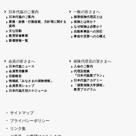
北海道
釧路
2026.05.28
タオルボランティア
北海道
釧路
2026.05.15
タオルボランティア
日本代協のご案内
一般の皆さまへ
青森
2026.06.25
出前授業
日本代協のご案内
損害保険代理店とは
秋田
2026.05.13
高校出前授業「車社会に出る高校生の君
業務・財務・行動規範、方針等に関する
保険とは何か？
宮城
2026.04.06
春の交通安全県民総ぐるみ運動出発式
資料
なぜ保険は必要か？
長野
中信
2026.04.06
春の交通安全運動
主な活動
自動車事故への対応
教育研修事業
長野
諏訪
2026.07.13
夏のやまびこ交通安全運動
事故や災害への心構え
新着情報一覧
長野
諏訪
2026.04.06
春の交通安全運動
富山
2026.06.28
献血活動
京都
2026.04.06
令和8年度春の交通安全スタート式
大阪
2026.07.01
自転車安全運転講習会 出前授業実施
会員の皆さまへ
保険代理店の皆さまへ
山口
東/西
2026.07.24
タイトル*
日本代協ニュース
入会のご案内
熊本
2026.04.07
あしなが育英会募金贈呈
会員専用書庫
代理店賠責
『日本代協新プラン』
活動報告
日本代協アカデミー
情報紙「みなさまの保険情報」
「損害保険大学課程」
会員専用ショップ
教育プログラム
日本代協月別スケジュール
サイトマップ
プライバシーポリシー
リンク集