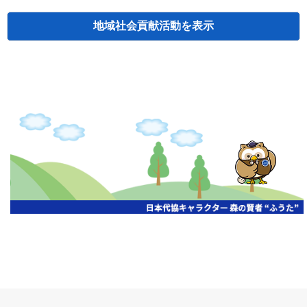
地域社会貢献活動
検索
主催
開催年月日
タイトル
北海道
札幌
2026.06.19
無保険車追放キャンペーン
北海道
札幌
2026.05.26
タオルボランティア
北海道
札幌
2026.04.13
防犯対策ペンの寄贈
北海道
室蘭
2026.06.17
無保険車追放キャンペーン・地震保険普
北海道
旭川
2026.07.24
無保険車追放キャンペーン
北海道
旭川
2026.06.05
無保険車追放キャンペーン
北海道
小樽
2026.06.26
無保険車追放キャンペーン
北海道
千歳
2026.07.30
タオルボランティア
北海道
函館
2026.05.26
無保険車追放キャンペーン
北海道
函館
2026.04.15
チャリティー基金寄付
北海道
釧路
2026.07.03
交通安全啓蒙活動『旗の波』
北海道
釧路
2026.05.29
タオルボランティア