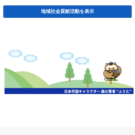
地域社会貢献活動
検索
主催
開催年月日
タイトル
北海道
札幌
2026.06.19
無保険車追放キャンペーン
北海道
札幌
2026.05.26
タオルボランティア
北海道
札幌
2026.04.13
防犯対策ペンの寄贈
北海道
室蘭
2026.06.17
無保険車追放キャンペーン・地震保険普
北海道
旭川
2026.07.24
無保険車追放キャンペーン
北海道
旭川
2026.06.05
無保険車追放キャンペーン
北海道
小樽
2026.06.26
無保険車追放キャンペーン
北海道
千歳
2026.07.30
タオルボランティア
北海道
函館
2026.05.26
無保険車追放キャンペーン
北海道
函館
2026.04.15
チャリティー基金寄付
北海道
釧路
2026.07.03
交通安全啓蒙活動『旗の波』
北海道
釧路
2026.05.29
タオルボランティア