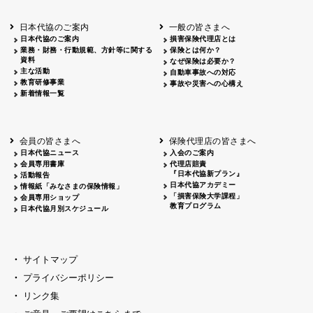
北海道
釧路
2026.05.28
タオルボランティア
北海道
釧路
2026.05.15
タオルボランティア
日本代協のご案内
一般の皆さまへ
青森
2026.06.25
出前授業
日本代協のご案内
損害保険代理店とは
秋田
2026.05.13
高校出前授業「車社会に出る高校生の君
業務・財務・行動規範、方針等に関する
保険とは何か？
宮城
2026.04.06
春の交通安全県民総ぐるみ運動出発式
資料
なぜ保険は必要か？
長野
中信
2026.04.06
春の交通安全運動
主な活動
自動車事故への対応
教育研修事業
長野
諏訪
2026.07.13
夏のやまびこ交通安全運動
事故や災害への心構え
新着情報一覧
長野
諏訪
2026.04.06
春の交通安全運動
富山
2026.06.28
献血活動
京都
2026.04.06
令和8年度春の交通安全スタート式
大阪
2026.07.01
自転車安全運転講習会 出前授業実施
会員の皆さまへ
保険代理店の皆さまへ
山口
東/西
2026.07.24
タイトル*
日本代協ニュース
入会のご案内
熊本
2026.04.07
あしなが育英会募金贈呈
会員専用書庫
代理店賠責
『日本代協新プラン』
活動報告
日本代協アカデミー
情報紙「みなさまの保険情報」
「損害保険大学課程」
会員専用ショップ
教育プログラム
日本代協月別スケジュール
サイトマップ
プライバシーポリシー
リンク集