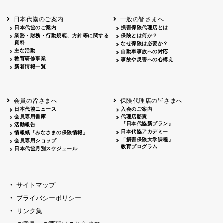
北海道
釧路
2026.05.28
タオルボランティア
北海道
釧路
2026.05.15
タオルボランティア
日本代協のご案内
一般の皆さまへ
青森
2026.06.25
出前授業
日本代協のご案内
損害保険代理店とは
秋田
2026.05.13
高校出前授業「車社会に出る高校生の君
業務・財務・行動規範、方針等に関する
保険とは何か？
宮城
2026.04.06
春の交通安全県民総ぐるみ運動出発式
資料
なぜ保険は必要か？
長野
中信
2026.04.06
春の交通安全運動
主な活動
自動車事故への対応
教育研修事業
長野
諏訪
2026.07.13
夏のやまびこ交通安全運動
事故や災害への心構え
新着情報一覧
長野
諏訪
2026.04.06
春の交通安全運動
富山
2026.06.28
献血活動
京都
2026.04.06
令和8年度春の交通安全スタート式
大阪
2026.07.01
自転車安全運転講習会 出前授業実施
会員の皆さまへ
保険代理店の皆さまへ
山口
東/西
2026.07.24
タイトル*
日本代協ニュース
入会のご案内
熊本
2026.04.07
あしなが育英会募金贈呈
会員専用書庫
代理店賠責
『日本代協新プラン』
活動報告
日本代協アカデミー
情報紙「みなさまの保険情報」
「損害保険大学課程」
会員専用ショップ
教育プログラム
日本代協月別スケジュール
サイトマップ
プライバシーポリシー
リンク集