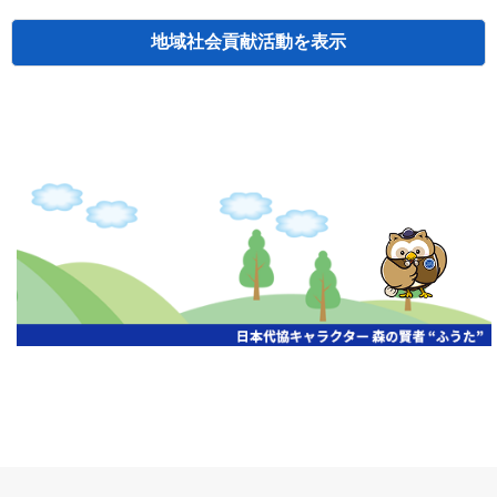
地域社会貢献活動
検索
主催
開催年月日
タイトル
北海道
札幌
2026.06.19
無保険車追放キャンペーン
北海道
札幌
2026.05.26
タオルボランティア
北海道
札幌
2026.04.13
防犯対策ペンの寄贈
北海道
室蘭
2026.06.17
無保険車追放キャンペーン・地震保険普
北海道
旭川
2026.07.24
無保険車追放キャンペーン
北海道
旭川
2026.06.05
無保険車追放キャンペーン
北海道
小樽
2026.06.26
無保険車追放キャンペーン
北海道
千歳
2026.07.30
タオルボランティア
北海道
函館
2026.05.26
無保険車追放キャンペーン
北海道
函館
2026.04.15
チャリティー基金寄付
北海道
釧路
2026.07.03
交通安全啓蒙活動『旗の波』
北海道
釧路
2026.05.29
タオルボランティア