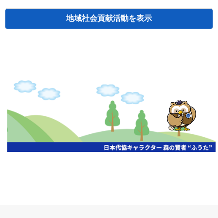
地域社会貢献活動
検索
主催
開催年月日
タイトル
北海道
札幌
2026.06.19
無保険車追放キャンペーン
北海道
札幌
2026.05.26
タオルボランティア
北海道
札幌
2026.04.13
防犯対策ペンの寄贈
北海道
室蘭
2026.06.17
無保険車追放キャンペーン・地震保険普
北海道
旭川
2026.07.24
無保険車追放キャンペーン
北海道
旭川
2026.06.05
無保険車追放キャンペーン
北海道
小樽
2026.06.26
無保険車追放キャンペーン
北海道
千歳
2026.07.30
タオルボランティア
北海道
函館
2026.05.26
無保険車追放キャンペーン
北海道
函館
2026.04.15
チャリティー基金寄付
北海道
釧路
2026.07.03
交通安全啓蒙活動『旗の波』
北海道
釧路
2026.05.29
タオルボランティア