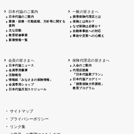
北海道
釧路
2026.05.28
タオルボランティア
北海道
釧路
2026.05.15
タオルボランティア
日本代協のご案内
一般の皆さまへ
青森
2026.06.25
出前授業
日本代協のご案内
損害保険代理店とは
秋田
2026.05.13
高校出前授業「車社会に出る高校生の君
業務・財務・行動規範、方針等に関する
保険とは何か？
宮城
2026.04.06
春の交通安全県民総ぐるみ運動出発式
資料
なぜ保険は必要か？
長野
中信
2026.04.06
春の交通安全運動
主な活動
自動車事故への対応
教育研修事業
長野
諏訪
2026.07.13
夏のやまびこ交通安全運動
事故や災害への心構え
新着情報一覧
長野
諏訪
2026.04.06
春の交通安全運動
富山
2026.06.28
献血活動
京都
2026.04.06
令和8年度春の交通安全スタート式
大阪
2026.07.01
自転車安全運転講習会 出前授業実施
会員の皆さまへ
保険代理店の皆さまへ
山口
東/西
2026.07.24
タイトル*
日本代協ニュース
入会のご案内
熊本
2026.04.07
あしなが育英会募金贈呈
会員専用書庫
代理店賠責
『日本代協新プラン』
活動報告
日本代協アカデミー
情報紙「みなさまの保険情報」
「損害保険大学課程」
会員専用ショップ
教育プログラム
日本代協月別スケジュール
サイトマップ
プライバシーポリシー
リンク集