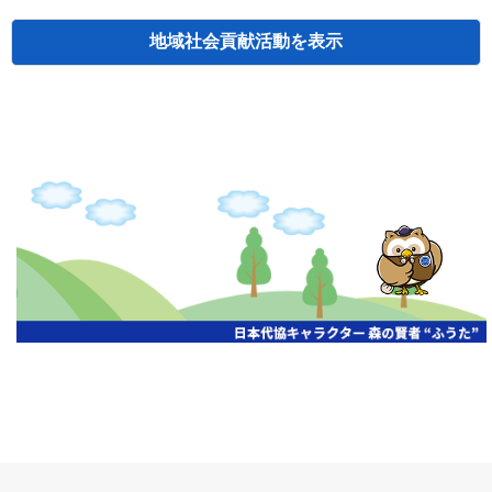
地域社会貢献活動
検索
主催
開催年月日
タイトル
北海道
札幌
2026.06.19
無保険車追放キャンペーン
北海道
札幌
2026.05.26
タオルボランティア
北海道
札幌
2026.04.13
防犯対策ペンの寄贈
北海道
室蘭
2026.06.17
無保険車追放キャンペーン・地震保険普
北海道
旭川
2026.06.05
無保険車追放キャンペーン
北海道
小樽
2026.06.26
無保険車追放キャンペーン
北海道
函館
2026.05.26
無保険車追放キャンペーン
北海道
函館
2026.04.15
チャリティー基金寄付
北海道
釧路
2026.07.03
交通安全啓蒙活動『旗の波』
北海道
釧路
2026.05.29
タオルボランティア
北海道
釧路
2026.05.28
タオルボランティア
北海道
釧路
2026.05.15
タオルボランティア