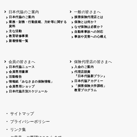
青森
2026.06.25
出前授業
秋田
2026.05.13
高校出前授業「車社会に出る高校生の君
日本代協のご案内
一般の皆さまへ
宮城
2026.04.06
春の交通安全県民総ぐるみ運動出発式
日本代協のご案内
損害保険代理店とは
富山
2026.06.28
献血活動
業務・財務・行動規範、方針等に関する
保険とは何か？
京都
2026.04.06
令和8年度春の交通安全スタート式
資料
なぜ保険は必要か？
大阪
2026.07.01
自転車安全運転講習会 出前授業実施
主な活動
自動車事故への対応
教育研修事業
山口
東/西
2026.07.24
タイトル*
事故や災害への心構え
新着情報一覧
熊本
2026.04.07
あしなが育英会募金贈呈
会員の皆さまへ
保険代理店の皆さまへ
日本代協ニュース
入会のご案内
会員専用書庫
代理店賠責
『日本代協新プラン』
活動報告
日本代協アカデミー
情報紙「みなさまの保険情報」
「損害保険大学課程」
会員専用ショップ
教育プログラム
日本代協月別スケジュール
サイトマップ
プライバシーポリシー
リンク集