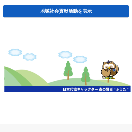
地域社会貢献活動
検索
主催
開催年月日
タイトル
北海道
札幌
2026.06.19
無保険車追放キャンペーン
北海道
札幌
2026.05.26
タオルボランティア
北海道
札幌
2026.04.13
防犯対策ペンの寄贈
北海道
室蘭
2026.06.17
無保険車追放キャンペーン・地震保険普
北海道
旭川
2026.07.24
無保険車追放キャンペーン
北海道
旭川
2026.06.05
無保険車追放キャンペーン
北海道
小樽
2026.06.26
無保険車追放キャンペーン
北海道
千歳
2026.07.30
タオルボランティア
北海道
函館
2026.05.26
無保険車追放キャンペーン
北海道
函館
2026.04.15
チャリティー基金寄付
北海道
釧路
2026.07.03
交通安全啓蒙活動『旗の波』
北海道
釧路
2026.05.29
タオルボランティア