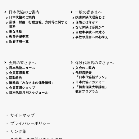
北海道
釧路
2026.05.28
タオルボランティア
北海道
釧路
2026.05.15
タオルボランティア
日本代協のご案内
一般の皆さまへ
青森
2026.06.25
出前授業
日本代協のご案内
損害保険代理店とは
秋田
2026.05.13
高校出前授業「車社会に出る高校生の君
業務・財務・行動規範、方針等に関する
保険とは何か？
宮城
2026.04.06
春の交通安全県民総ぐるみ運動出発式
資料
なぜ保険は必要か？
長野
中信
2026.04.06
春の交通安全運動
主な活動
自動車事故への対応
教育研修事業
長野
諏訪
2026.07.13
夏のやまびこ交通安全運動
事故や災害への心構え
新着情報一覧
長野
諏訪
2026.04.06
春の交通安全運動
富山
2026.06.28
献血活動
京都
2026.04.06
令和8年度春の交通安全スタート式
大阪
2026.07.01
自転車安全運転講習会 出前授業実施
会員の皆さまへ
保険代理店の皆さまへ
山口
東/西
2026.07.24
タイトル*
日本代協ニュース
入会のご案内
熊本
2026.04.07
あしなが育英会募金贈呈
会員専用書庫
代理店賠責
『日本代協新プラン』
活動報告
日本代協アカデミー
情報紙「みなさまの保険情報」
「損害保険大学課程」
会員専用ショップ
教育プログラム
日本代協月別スケジュール
サイトマップ
プライバシーポリシー
リンク集