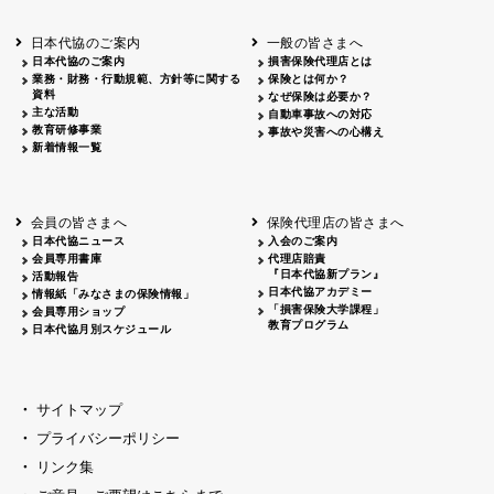
北海道
釧路
2026.05.28
タオルボランティア
北海道
釧路
2026.05.15
タオルボランティア
日本代協のご案内
一般の皆さまへ
青森
2026.06.25
出前授業
日本代協のご案内
損害保険代理店とは
秋田
2026.05.13
高校出前授業「車社会に出る高校生の君
業務・財務・行動規範、方針等に関する
保険とは何か？
宮城
2026.04.06
春の交通安全県民総ぐるみ運動出発式
資料
なぜ保険は必要か？
長野
中信
2026.04.06
春の交通安全運動
主な活動
自動車事故への対応
教育研修事業
長野
諏訪
2026.07.13
夏のやまびこ交通安全運動
事故や災害への心構え
新着情報一覧
長野
諏訪
2026.04.06
春の交通安全運動
富山
2026.06.28
献血活動
京都
2026.04.06
令和8年度春の交通安全スタート式
大阪
2026.07.01
自転車安全運転講習会 出前授業実施
会員の皆さまへ
保険代理店の皆さまへ
山口
東/西
2026.07.24
タイトル*
日本代協ニュース
入会のご案内
熊本
2026.04.07
あしなが育英会募金贈呈
会員専用書庫
代理店賠責
『日本代協新プラン』
活動報告
日本代協アカデミー
情報紙「みなさまの保険情報」
「損害保険大学課程」
会員専用ショップ
教育プログラム
日本代協月別スケジュール
サイトマップ
プライバシーポリシー
リンク集