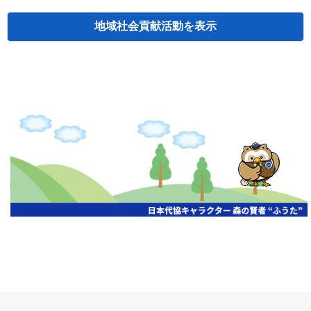
地域社会貢献活動
検索
主催
開催年月日
タイトル
北海道
札幌
2026.06.19
無保険車追放キャンペーン
北海道
札幌
2026.05.26
タオルボランティア
北海道
札幌
2026.04.13
防犯対策ペンの寄贈
北海道
室蘭
2026.06.17
無保険車追放キャンペーン・地震保険普
北海道
旭川
2026.07.24
無保険車追放キャンペーン
北海道
旭川
2026.06.05
無保険車追放キャンペーン
北海道
小樽
2026.06.26
無保険車追放キャンペーン
北海道
千歳
2026.07.30
タオルボランティア
北海道
函館
2026.05.26
無保険車追放キャンペーン
北海道
函館
2026.04.15
チャリティー基金寄付
北海道
釧路
2026.07.03
交通安全啓蒙活動『旗の波』
北海道
釧路
2026.05.29
タオルボランティア