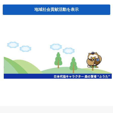
地域社会貢献活動
検索
主催
開催年月日
タイトル
北海道
札幌
2026.06.19
無保険車追放キャンペーン
北海道
札幌
2026.05.26
タオルボランティア
北海道
札幌
2026.04.13
防犯対策ペンの寄贈
北海道
室蘭
2026.06.17
無保険車追放キャンペーン・地震保険普
北海道
旭川
2026.06.05
無保険車追放キャンペーン
北海道
小樽
2026.06.26
無保険車追放キャンペーン
北海道
函館
2026.05.26
無保険車追放キャンペーン
北海道
函館
2026.04.15
チャリティー基金寄付
北海道
釧路
2026.07.03
交通安全啓蒙活動『旗の波』
北海道
釧路
2026.05.29
タオルボランティア
北海道
釧路
2026.05.28
タオルボランティア
北海道
釧路
2026.05.15
タオルボランティア