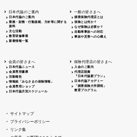
青森
2026.06.25
出前授業
秋田
2026.05.13
高校出前授業「車社会に出る高校生の君
日本代協のご案内
一般の皆さまへ
宮城
2026.04.06
春の交通安全県民総ぐるみ運動出発式
日本代協のご案内
損害保険代理店とは
富山
2026.06.28
献血活動
業務・財務・行動規範、方針等に関する
保険とは何か？
京都
2026.04.06
令和8年度春の交通安全スタート式
資料
なぜ保険は必要か？
大阪
2026.07.01
自転車安全運転講習会 出前授業実施
主な活動
自動車事故への対応
教育研修事業
山口
東/西
2026.07.24
タイトル*
事故や災害への心構え
新着情報一覧
熊本
2026.04.07
あしなが育英会募金贈呈
会員の皆さまへ
保険代理店の皆さまへ
日本代協ニュース
入会のご案内
会員専用書庫
代理店賠責
『日本代協新プラン』
活動報告
日本代協アカデミー
情報紙「みなさまの保険情報」
「損害保険大学課程」
会員専用ショップ
教育プログラム
日本代協月別スケジュール
サイトマップ
プライバシーポリシー
リンク集