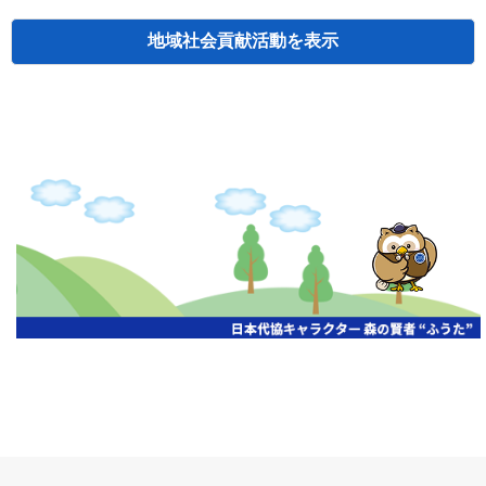
地域社会貢献活動
検索
主催
開催年月日
タイトル
北海道
札幌
2026.06.19
無保険車追放キャンペーン
北海道
札幌
2026.05.26
タオルボランティア
北海道
札幌
2026.04.13
防犯対策ペンの寄贈
北海道
室蘭
2026.06.17
無保険車追放キャンペーン・地震保険普
北海道
旭川
2026.07.24
無保険車追放キャンペーン
北海道
旭川
2026.06.05
無保険車追放キャンペーン
北海道
小樽
2026.06.26
無保険車追放キャンペーン
北海道
千歳
2026.07.30
タオルボランティア
北海道
函館
2026.05.26
無保険車追放キャンペーン
北海道
函館
2026.04.15
チャリティー基金寄付
北海道
釧路
2026.07.03
交通安全啓蒙活動『旗の波』
北海道
釧路
2026.05.29
タオルボランティア