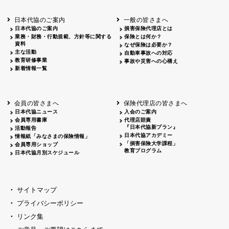
北海道
釧路
2026.05.28
タオルボランティア
北海道
釧路
2026.05.15
タオルボランティア
日本代協のご案内
一般の皆さまへ
青森
2026.06.25
出前授業
日本代協のご案内
損害保険代理店とは
秋田
2026.05.13
高校出前授業「車社会に出る高校生の君
業務・財務・行動規範、方針等に関する
保険とは何か？
宮城
2026.04.06
春の交通安全県民総ぐるみ運動出発式
資料
なぜ保険は必要か？
長野
中信
2026.04.06
春の交通安全運動
主な活動
自動車事故への対応
教育研修事業
長野
諏訪
2026.07.13
夏のやまびこ交通安全運動
事故や災害への心構え
新着情報一覧
長野
諏訪
2026.04.06
春の交通安全運動
富山
2026.06.28
献血活動
京都
2026.04.06
令和8年度春の交通安全スタート式
大阪
2026.07.01
自転車安全運転講習会 出前授業実施
会員の皆さまへ
保険代理店の皆さまへ
山口
東/西
2026.07.24
タイトル*
日本代協ニュース
入会のご案内
熊本
2026.04.07
あしなが育英会募金贈呈
会員専用書庫
代理店賠責
『日本代協新プラン』
活動報告
日本代協アカデミー
情報紙「みなさまの保険情報」
「損害保険大学課程」
会員専用ショップ
教育プログラム
日本代協月別スケジュール
サイトマップ
プライバシーポリシー
リンク集