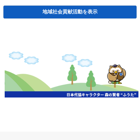
地域社会貢献活動
検索
主催
開催年月日
タイトル
北海道
札幌
2026.06.19
無保険車追放キャンペーン
北海道
札幌
2026.05.26
タオルボランティア
北海道
札幌
2026.04.13
防犯対策ペンの寄贈
北海道
室蘭
2026.06.17
無保険車追放キャンペーン・地震保険普
北海道
旭川
2026.07.24
無保険車追放キャンペーン
北海道
旭川
2026.06.05
無保険車追放キャンペーン
北海道
小樽
2026.06.26
無保険車追放キャンペーン
北海道
千歳
2026.07.30
タオルボランティア
北海道
函館
2026.05.26
無保険車追放キャンペーン
北海道
函館
2026.04.15
チャリティー基金寄付
北海道
釧路
2026.07.03
交通安全啓蒙活動『旗の波』
北海道
釧路
2026.05.29
タオルボランティア