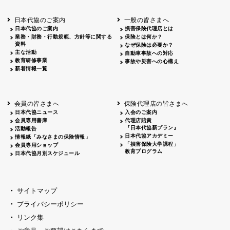
北海道
釧路
2026.05.28
タオルボランティア
北海道
釧路
2026.05.15
タオルボランティア
日本代協のご案内
一般の皆さまへ
青森
2026.06.25
出前授業
日本代協のご案内
損害保険代理店とは
秋田
2026.05.13
高校出前授業「車社会に出る高校生の君
業務・財務・行動規範、方針等に関する
保険とは何か？
宮城
2026.04.06
春の交通安全県民総ぐるみ運動出発式
資料
なぜ保険は必要か？
長野
中信
2026.04.06
春の交通安全運動
主な活動
自動車事故への対応
教育研修事業
長野
諏訪
2026.07.13
夏のやまびこ交通安全運動
事故や災害への心構え
新着情報一覧
長野
諏訪
2026.04.06
春の交通安全運動
富山
2026.06.28
献血活動
京都
2026.04.06
令和8年度春の交通安全スタート式
大阪
2026.07.01
自転車安全運転講習会 出前授業実施
会員の皆さまへ
保険代理店の皆さまへ
山口
東/西
2026.07.24
タイトル*
日本代協ニュース
入会のご案内
熊本
2026.04.07
あしなが育英会募金贈呈
会員専用書庫
代理店賠責
『日本代協新プラン』
活動報告
日本代協アカデミー
情報紙「みなさまの保険情報」
「損害保険大学課程」
会員専用ショップ
教育プログラム
日本代協月別スケジュール
サイトマップ
プライバシーポリシー
リンク集