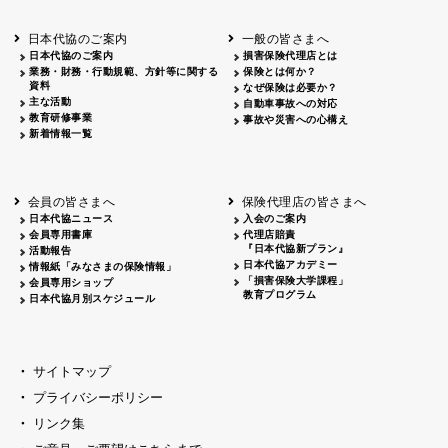
北海道
釧路
2026.05.28
タオルボランティア
北海道
釧路
2026.05.15
タオルボランティア
日本代協のご案内
一般の皆さまへ
青森
2026.06.25
出前授業
日本代協のご案内
損害保険代理店とは
秋田
2026.05.13
高校出前授業「車社会に出る高校生の君
業務・財務・行動規範、方針等に関する
保険とは何か？
宮城
2026.04.06
春の交通安全県民総ぐるみ運動出発式
資料
なぜ保険は必要か？
長野
中信
2026.04.06
春の交通安全運動
主な活動
自動車事故への対応
教育研修事業
長野
諏訪
2026.07.13
夏のやまびこ交通安全運動
事故や災害への心構え
新着情報一覧
長野
諏訪
2026.04.06
春の交通安全運動
富山
2026.06.28
献血活動
京都
2026.04.06
令和8年度春の交通安全スタート式
大阪
2026.07.01
自転車安全運転講習会 出前授業実施
会員の皆さまへ
保険代理店の皆さまへ
山口
東/西
2026.07.24
タイトル*
日本代協ニュース
入会のご案内
熊本
2026.04.07
あしなが育英会募金贈呈
会員専用書庫
代理店賠責
『日本代協新プラン』
活動報告
日本代協アカデミー
情報紙「みなさまの保険情報」
「損害保険大学課程」
会員専用ショップ
教育プログラム
日本代協月別スケジュール
サイトマップ
プライバシーポリシー
リンク集