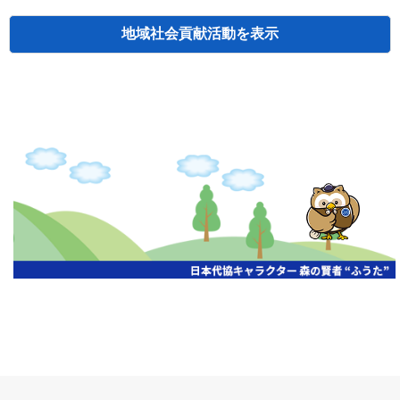
地域社会貢献活動
検索
主催
開催年月日
タイトル
北海道
札幌
2026.06.19
無保険車追放キャンペーン
北海道
札幌
2026.05.26
タオルボランティア
北海道
札幌
2026.04.13
防犯対策ペンの寄贈
北海道
室蘭
2026.06.17
無保険車追放キャンペーン・地震保険普
北海道
旭川
2026.07.24
無保険車追放キャンペーン
北海道
旭川
2026.06.05
無保険車追放キャンペーン
北海道
小樽
2026.06.26
無保険車追放キャンペーン
北海道
千歳
2026.07.30
タオルボランティア
北海道
函館
2026.05.26
無保険車追放キャンペーン
北海道
函館
2026.04.15
チャリティー基金寄付
北海道
釧路
2026.07.03
交通安全啓蒙活動『旗の波』
北海道
釧路
2026.05.29
タオルボランティア