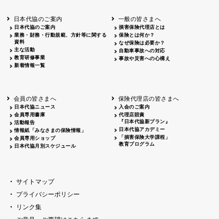
北海道
釧路
2026.05.28
タオルボランティア
北海道
釧路
2026.05.15
タオルボランティア
日本代協のご案内
一般の皆さまへ
青森
2026.06.25
出前授業
日本代協のご案内
損害保険代理店とは
秋田
2026.05.13
高校出前授業「車社会に出る高校生の君
業務・財務・行動規範、方針等に関する
保険とは何か？
宮城
2026.04.06
春の交通安全県民総ぐるみ運動出発式
資料
なぜ保険は必要か？
長野
中信
2026.04.06
春の交通安全運動
主な活動
自動車事故への対応
教育研修事業
長野
諏訪
2026.07.13
夏のやまびこ交通安全運動
事故や災害への心構え
新着情報一覧
長野
諏訪
2026.04.06
春の交通安全運動
富山
2026.06.28
献血活動
京都
2026.04.06
令和8年度春の交通安全スタート式
大阪
2026.07.01
自転車安全運転講習会 出前授業実施
会員の皆さまへ
保険代理店の皆さまへ
山口
東/西
2026.07.24
タイトル*
日本代協ニュース
入会のご案内
熊本
2026.04.07
あしなが育英会募金贈呈
会員専用書庫
代理店賠責
『日本代協新プラン』
活動報告
日本代協アカデミー
情報紙「みなさまの保険情報」
「損害保険大学課程」
会員専用ショップ
教育プログラム
日本代協月別スケジュール
サイトマップ
プライバシーポリシー
リンク集