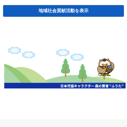
地域社会貢献活動
検索
主催
開催年月日
タイトル
北海道
札幌
2026.06.19
無保険車追放キャンペーン
北海道
札幌
2026.05.26
タオルボランティア
北海道
札幌
2026.04.13
防犯対策ペンの寄贈
北海道
室蘭
2026.06.17
無保険車追放キャンペーン・地震保険普
北海道
旭川
2026.07.24
無保険車追放キャンペーン
北海道
旭川
2026.06.05
無保険車追放キャンペーン
北海道
小樽
2026.06.26
無保険車追放キャンペーン
北海道
千歳
2026.07.30
タオルボランティア
北海道
函館
2026.05.26
無保険車追放キャンペーン
北海道
函館
2026.04.15
チャリティー基金寄付
北海道
釧路
2026.07.03
交通安全啓蒙活動『旗の波』
北海道
釧路
2026.05.29
タオルボランティア