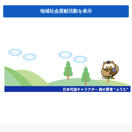
地域社会貢献活動
検索
主催
開催年月日
タイトル
北海道
札幌
2026.06.19
無保険車追放キャンペーン
北海道
札幌
2026.05.26
タオルボランティア
北海道
札幌
2026.04.13
防犯対策ペンの寄贈
北海道
室蘭
2026.06.17
無保険車追放キャンペーン・地震保険普
北海道
旭川
2026.07.24
無保険車追放キャンペーン
北海道
旭川
2026.06.05
無保険車追放キャンペーン
北海道
小樽
2026.06.26
無保険車追放キャンペーン
北海道
千歳
2026.07.30
タオルボランティア
北海道
函館
2026.05.26
無保険車追放キャンペーン
北海道
函館
2026.04.15
チャリティー基金寄付
北海道
釧路
2026.07.03
交通安全啓蒙活動『旗の波』
北海道
釧路
2026.05.29
タオルボランティア