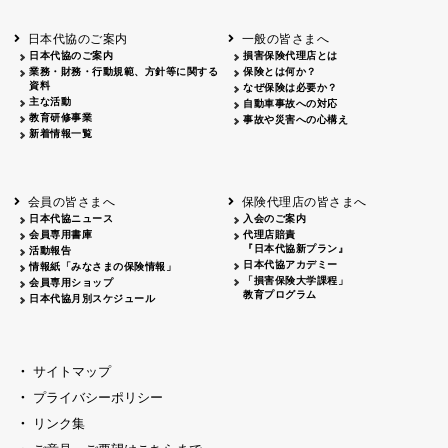
北海道
釧路
2026.05.28
タオルボランティア
北海道
釧路
2026.05.15
タオルボランティア
日本代協のご案内
一般の皆さまへ
青森
2026.06.25
出前授業
日本代協のご案内
損害保険代理店とは
秋田
2026.05.13
高校出前授業「車社会に出る高校生の君
業務・財務・行動規範、方針等に関する
保険とは何か？
宮城
2026.04.06
春の交通安全県民総ぐるみ運動出発式
資料
なぜ保険は必要か？
長野
中信
2026.04.06
春の交通安全運動
主な活動
自動車事故への対応
教育研修事業
長野
諏訪
2026.07.13
夏のやまびこ交通安全運動
事故や災害への心構え
新着情報一覧
長野
諏訪
2026.04.06
春の交通安全運動
富山
2026.06.28
献血活動
京都
2026.04.06
令和8年度春の交通安全スタート式
大阪
2026.07.01
自転車安全運転講習会 出前授業実施
会員の皆さまへ
保険代理店の皆さまへ
山口
東/西
2026.07.24
タイトル*
日本代協ニュース
入会のご案内
熊本
2026.04.07
あしなが育英会募金贈呈
会員専用書庫
代理店賠責
『日本代協新プラン』
活動報告
日本代協アカデミー
情報紙「みなさまの保険情報」
「損害保険大学課程」
会員専用ショップ
教育プログラム
日本代協月別スケジュール
サイトマップ
プライバシーポリシー
リンク集