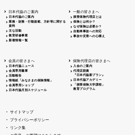
北海道
釧路
2026.05.28
タオルボランティア
北海道
釧路
2026.05.15
タオルボランティア
日本代協のご案内
一般の皆さまへ
青森
2026.06.25
出前授業
日本代協のご案内
損害保険代理店とは
秋田
2026.05.13
高校出前授業「車社会に出る高校生の君
業務・財務・行動規範、方針等に関する
保険とは何か？
宮城
2026.04.06
春の交通安全県民総ぐるみ運動出発式
資料
なぜ保険は必要か？
長野
中信
2026.04.06
春の交通安全運動
主な活動
自動車事故への対応
教育研修事業
長野
諏訪
2026.07.13
夏のやまびこ交通安全運動
事故や災害への心構え
新着情報一覧
長野
諏訪
2026.04.06
春の交通安全運動
富山
2026.06.28
献血活動
京都
2026.04.06
令和8年度春の交通安全スタート式
大阪
2026.07.01
自転車安全運転講習会 出前授業実施
会員の皆さまへ
保険代理店の皆さまへ
山口
東/西
2026.07.24
タイトル*
日本代協ニュース
入会のご案内
熊本
2026.04.07
あしなが育英会募金贈呈
会員専用書庫
代理店賠責
『日本代協新プラン』
活動報告
日本代協アカデミー
情報紙「みなさまの保険情報」
「損害保険大学課程」
会員専用ショップ
教育プログラム
日本代協月別スケジュール
サイトマップ
プライバシーポリシー
リンク集