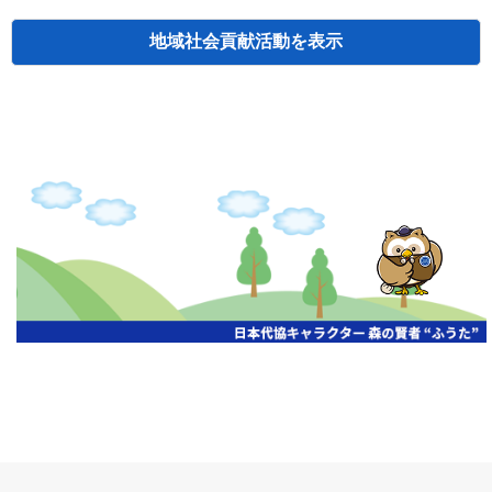
地域社会貢献活動
検索
主催
開催年月日
タイトル
北海道
札幌
2026.06.19
無保険車追放キャンペーン
北海道
札幌
2026.05.26
タオルボランティア
北海道
札幌
2026.04.13
防犯対策ペンの寄贈
北海道
室蘭
2026.06.17
無保険車追放キャンペーン・地震保険普
北海道
旭川
2026.07.24
無保険車追放キャンペーン
北海道
旭川
2026.06.05
無保険車追放キャンペーン
北海道
小樽
2026.06.26
無保険車追放キャンペーン
北海道
千歳
2026.07.30
タオルボランティア
北海道
函館
2026.05.26
無保険車追放キャンペーン
北海道
函館
2026.04.15
チャリティー基金寄付
北海道
釧路
2026.07.03
交通安全啓蒙活動『旗の波』
北海道
釧路
2026.05.29
タオルボランティア