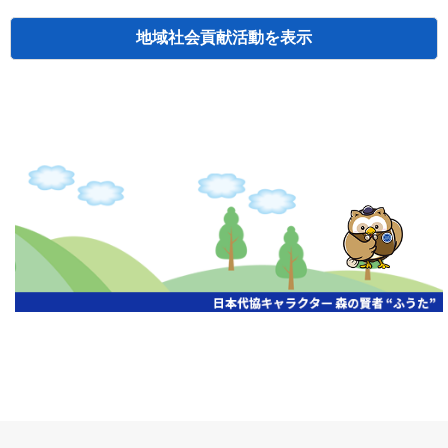
地域社会貢献活動
検索
主催
開催年月日
タイトル
北海道
札幌
2026.06.19
無保険車追放キャンペーン
北海道
札幌
2026.05.26
タオルボランティア
北海道
札幌
2026.04.13
防犯対策ペンの寄贈
北海道
室蘭
2026.06.17
無保険車追放キャンペーン・地震保険普
北海道
旭川
2026.07.24
無保険車追放キャンペーン
北海道
旭川
2026.06.05
無保険車追放キャンペーン
北海道
小樽
2026.06.26
無保険車追放キャンペーン
北海道
千歳
2026.07.30
タオルボランティア
北海道
函館
2026.05.26
無保険車追放キャンペーン
北海道
函館
2026.04.15
チャリティー基金寄付
北海道
釧路
2026.07.03
交通安全啓蒙活動『旗の波』
北海道
釧路
2026.05.29
タオルボランティア