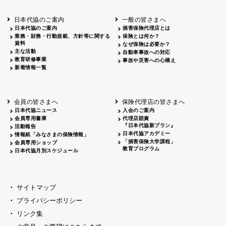
北海道
釧路
2026.05.28
タオルボランティア
北海道
釧路
2026.05.15
タオルボランティア
日本代協のご案内
一般の皆さまへ
青森
2026.06.25
出前授業
日本代協のご案内
損害保険代理店とは
秋田
2026.05.13
高校出前授業「車社会に出る高校生の君
業務・財務・行動規範、方針等に関する
保険とは何か？
宮城
2026.04.06
春の交通安全県民総ぐるみ運動出発式
資料
なぜ保険は必要か？
長野
中信
2026.04.06
春の交通安全運動
主な活動
自動車事故への対応
教育研修事業
長野
諏訪
2026.07.13
夏のやまびこ交通安全運動
事故や災害への心構え
新着情報一覧
長野
諏訪
2026.04.06
春の交通安全運動
富山
2026.06.28
献血活動
京都
2026.04.06
令和8年度春の交通安全スタート式
大阪
2026.07.01
自転車安全運転講習会 出前授業実施
会員の皆さまへ
保険代理店の皆さまへ
山口
東/西
2026.07.24
タイトル*
日本代協ニュース
入会のご案内
熊本
2026.04.07
あしなが育英会募金贈呈
会員専用書庫
代理店賠責
『日本代協新プラン』
活動報告
日本代協アカデミー
情報紙「みなさまの保険情報」
「損害保険大学課程」
会員専用ショップ
教育プログラム
日本代協月別スケジュール
サイトマップ
プライバシーポリシー
リンク集