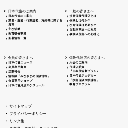
北海道
釧路
2026.05.28
タオルボランティア
北海道
釧路
2026.05.15
タオルボランティア
日本代協のご案内
一般の皆さまへ
青森
2026.06.25
出前授業
日本代協のご案内
損害保険代理店とは
秋田
2026.05.13
高校出前授業「車社会に出る高校生の君
業務・財務・行動規範、方針等に関する
保険とは何か？
宮城
2026.04.06
春の交通安全県民総ぐるみ運動出発式
資料
なぜ保険は必要か？
長野
中信
2026.04.06
春の交通安全運動
主な活動
自動車事故への対応
教育研修事業
長野
諏訪
2026.07.13
夏のやまびこ交通安全運動
事故や災害への心構え
新着情報一覧
長野
諏訪
2026.04.06
春の交通安全運動
富山
2026.06.28
献血活動
京都
2026.04.06
令和8年度春の交通安全スタート式
大阪
2026.07.01
自転車安全運転講習会 出前授業実施
会員の皆さまへ
保険代理店の皆さまへ
山口
東/西
2026.07.24
タイトル*
日本代協ニュース
入会のご案内
熊本
2026.04.07
あしなが育英会募金贈呈
会員専用書庫
代理店賠責
『日本代協新プラン』
活動報告
日本代協アカデミー
情報紙「みなさまの保険情報」
「損害保険大学課程」
会員専用ショップ
教育プログラム
日本代協月別スケジュール
サイトマップ
プライバシーポリシー
リンク集