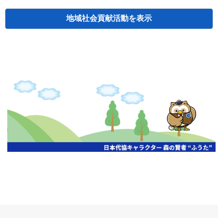
地域社会貢献活動
検索
主催
開催年月日
タイトル
北海道
札幌
2026.06.19
無保険車追放キャンペーン
北海道
札幌
2026.05.26
タオルボランティア
北海道
札幌
2026.04.13
防犯対策ペンの寄贈
北海道
室蘭
2026.06.17
無保険車追放キャンペーン・地震保険普
北海道
旭川
2026.07.24
無保険車追放キャンペーン
北海道
旭川
2026.06.05
無保険車追放キャンペーン
北海道
小樽
2026.06.26
無保険車追放キャンペーン
北海道
千歳
2026.07.30
タオルボランティア
北海道
函館
2026.05.26
無保険車追放キャンペーン
北海道
函館
2026.04.15
チャリティー基金寄付
北海道
釧路
2026.07.03
交通安全啓蒙活動『旗の波』
北海道
釧路
2026.05.29
タオルボランティア