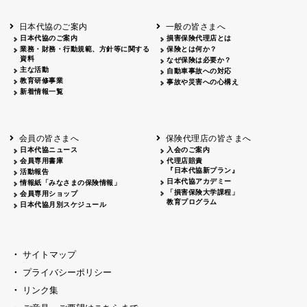
北海道
釧路
2026.05.28
タオルボランティア
北海道
釧路
2026.05.15
タオルボランティア
日本代協のご案内
一般の皆さまへ
青森
2026.06.25
出前授業
日本代協のご案内
損害保険代理店とは
秋田
2026.05.13
高校出前授業「車社会に出る高校生の君
業務・財務・行動規範、方針等に関する
保険とは何か？
宮城
2026.04.06
春の交通安全県民総ぐるみ運動出発式
資料
なぜ保険は必要か？
長野
中信
2026.04.06
春の交通安全運動
主な活動
自動車事故への対応
教育研修事業
長野
諏訪
2026.07.13
夏のやまびこ交通安全運動
事故や災害への心構え
新着情報一覧
長野
諏訪
2026.04.06
春の交通安全運動
富山
2026.06.28
献血活動
京都
2026.04.06
令和8年度春の交通安全スタート式
大阪
2026.07.01
自転車安全運転講習会 出前授業実施
会員の皆さまへ
保険代理店の皆さまへ
山口
東/西
2026.07.24
タイトル*
日本代協ニュース
入会のご案内
熊本
2026.04.07
あしなが育英会募金贈呈
会員専用書庫
代理店賠責
『日本代協新プラン』
活動報告
日本代協アカデミー
情報紙「みなさまの保険情報」
「損害保険大学課程」
会員専用ショップ
教育プログラム
日本代協月別スケジュール
サイトマップ
プライバシーポリシー
リンク集