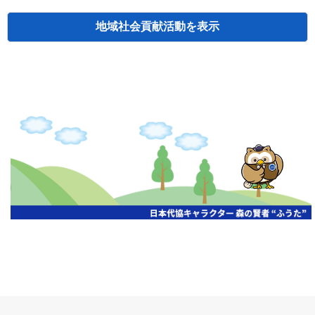
地域社会貢献活動
検索
主催
開催年月日
タイトル
北海道
札幌
2026.06.19
無保険車追放キャンペーン
北海道
札幌
2026.05.26
タオルボランティア
北海道
札幌
2026.04.13
防犯対策ペンの寄贈
北海道
室蘭
2026.06.17
無保険車追放キャンペーン・地震保険普
北海道
旭川
2026.07.24
無保険車追放キャンペーン
北海道
旭川
2026.06.05
無保険車追放キャンペーン
北海道
小樽
2026.06.26
無保険車追放キャンペーン
北海道
千歳
2026.07.30
タオルボランティア
北海道
函館
2026.05.26
無保険車追放キャンペーン
北海道
函館
2026.04.15
チャリティー基金寄付
北海道
釧路
2026.07.03
交通安全啓蒙活動『旗の波』
北海道
釧路
2026.05.29
タオルボランティア