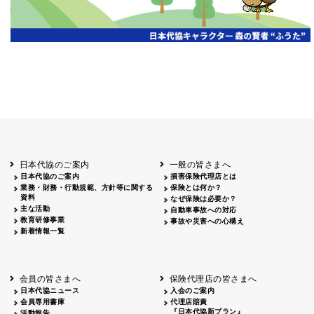
広告主
掲載日
掲載
山梨
2026.05.28
山梨日日新聞 2026年度通常総会
雑誌広告
広告主
掲載日
掲載媒
北海道
函館
2026.06.30
フリーペーパー「ダテパー」7月号 会
日本代協のご案内
一般の皆さまへ
日本代協のご案内
損害保険代理店とは
業務・財務・行動規範、方針等に関する
保険とは何か？
資料
なぜ保険は必要か？
主な活動
自動車事故への対応
教育研修事業
事故や災害への心構え
新着情報一覧
会員の皆さまへ
保険代理店の皆さまへ
日本代協ニュース
入会のご案内
会員専用書庫
代理店賠責
『日本代協新プラン』
活動報告