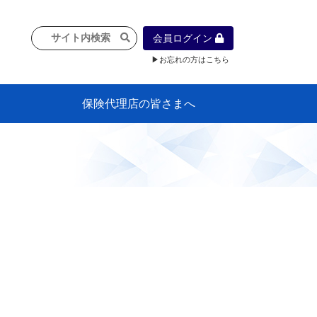
会員ログイン
▶お忘れの方はこちら
保険代理店の皆さまへ
像
プラン
車等に
保険）
』の概
各種議事録
インフォメーション（体制整備の豆知
代理店合併Q&A
代理店経営サポートデスク支援ツール
政治連盟
社会貢献活動・公開講座
地球環境保全活動
消費者団体との懇談会
各種研修・広報活動
代協活動の新聞掲載記事
情報紙「みなさまの保険情報」
申込み方法
頒布品
購入方法
入会のご案内
代理店賠責『日本代協新プラン』
日本代協アカデミー
「損害保険大学課程」教育プログラム
識）