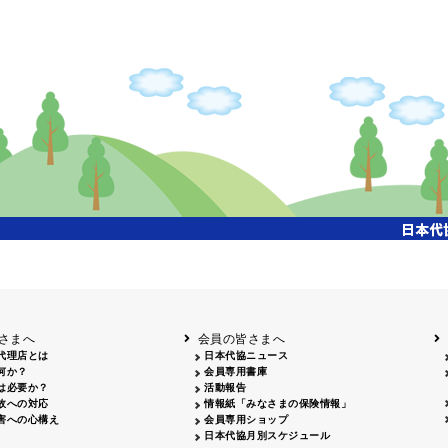
掲載日
掲載媒体
2026.05.28
山梨日日新聞 2026年度通常総会広告
掲載日
掲載媒体
2026.06.30
フリーペーパー「ダテパー」7月号 会員広告掲載掲載 50,000部
さまへ
会員の皆さまへ
代理店とは
日本代協ニュース
何か？
会員専用書庫
は必要か？
活動報告
故への対応
情報紙「みなさまの保険情報」
害への心構え
会員専用ショップ
日本代協月別スケジュール