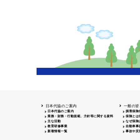
新聞広告
広告主
山梨
雑誌広告
広告主
北海道
函館
日本代協のご案内
一般の皆
日本代協のご案内
損害保険
業務・財務・行動規範、方針等に関する資料
保険とは
主な活動
なぜ保険
教育研修事業
自動車事
新着情報一覧
事故や災