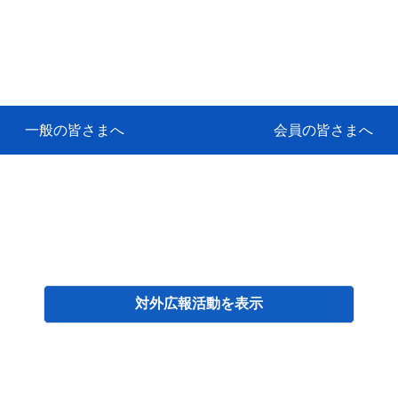
一般の皆さまへ
会員の皆さまへ
挨拶
等
代協アカデミー
保険大学課程とは
ンサルティングコース」教育プロ
保険トータルプランナーとは
研修事業のあゆみ
保険代理店とは
とは何か？
保険は必要か？
車事故への対応
や災害への心構え
代理店のしごと
日本代協がめざす理想の代理店
保険の相談は損害保険トータル
保険は何のために・・・
保険の必要性
自動車事故発生時
自賠責保険 (強制保険)
ひき逃げ・無保険自動車・盗難
賠償問題の解決～事故後の流れ
交通事故を起こした時の責任
主な交通事故（自賠責・自動車
日本代協ニュース
会員専用書庫
活動報告
情報紙「みなさまの保険情報」
会員専用ショップ
日本代協月別スケジュール
代協とは
代協の目的
入会の資格
入会の特典
入会方法
代理店賠責『日本代協新プラン
保険期間と保険開始日
保険料の算出基準・基本保険料
契約方式・加入方法
お問い合わせ先
高額補償プラン（免責100万円）
主な免責事由
よくある質問Q&A
参考:保険業法と代理店の責任
ム
ナーに！
よる事故の場合
に関するご相談
要
対外広報活動
検索