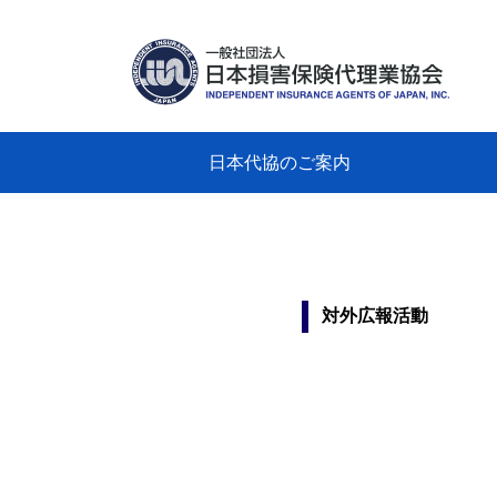
日本代協のご案内
日本代協のご案内
業務・財務・行動規範、方針等に関す
主な活動
教育研修事業
新着情報
会長
概要
組織
役員
日本
損害
「コ
損害
教育
損害
保険
なぜ
自動
事故
る資料
グラ
対外広報活動