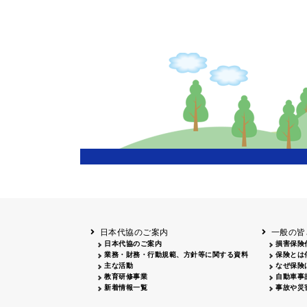
新聞広告
広告主
山梨
雑誌広告
広告主
北海道
函館
日本代協のご案内
一般の皆
日本代協のご案内
損害保険
業務・財務・行動規範、方針等に関する資料
保険とは
主な活動
なぜ保険
教育研修事業
自動車事
新着情報一覧
事故や災