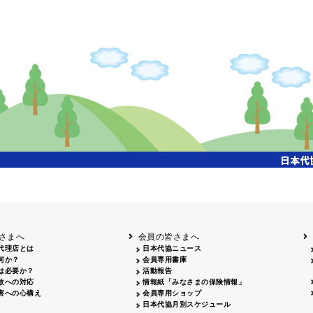
掲載日
掲載媒体
2026.05.28
山梨日日新聞 2026年度通常総会広告
掲載日
掲載媒体
2026.06.30
フリーペーパー「ダテパー」7月号 会員広告掲載掲載 50,000部
さまへ
会員の皆さまへ
代理店とは
日本代協ニュース
何か？
会員専用書庫
は必要か？
活動報告
故への対応
情報紙「みなさまの保険情報」
害への心構え
会員専用ショップ
日本代協月別スケジュール