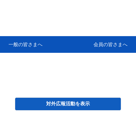
一般の皆さまへ
会員の皆さまへ
挨拶
等
代協アカデミー
保険大学課程とは
ンサルティングコース」教育プロ
保険トータルプランナーとは
研修事業のあゆみ
保険代理店とは
とは何か？
保険は必要か？
車事故への対応
や災害への心構え
代理店のしごと
日本代協がめざす理想の代理店
保険の相談は損害保険トータル
保険は何のために・・・
保険の必要性
自動車事故発生時
自賠責保険 (強制保険)
ひき逃げ・無保険自動車・盗難
賠償問題の解決～事故後の流れ
交通事故を起こした時の責任
主な交通事故（自賠責・自動車
日本代協ニュース
会員専用書庫
活動報告
情報紙「みなさまの保険情報」
会員専用ショップ
日本代協月別スケジュール
代協とは
代協の目的
入会の資格
入会の特典
入会方法
代理店賠責『日本代協新プラン
保険期間と保険開始日
保険料の算出基準・基本保険料
契約方式・加入方法
お問い合わせ先
高額補償プラン（免責100万円）
主な免責事由
よくある質問Q&A
参考:保険業法と代理店の責任
ム
ナーに！
よる事故の場合
に関するご相談
要
対外広報活動
検索