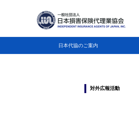
日本代協のご案内
日本代協のご案内
業務・財務・行動規範、方針等に関す
主な活動
教育研修事業
新着情報
会長
概要
組織
役員
日本
損害
「コ
損害
教育
損害
保険
なぜ
自動
事故
る資料
グラ
対外広報活動