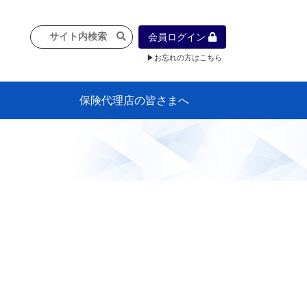
会員ログイン
▶お忘れの方はこちら
保険代理店の皆さまへ
像
プラン
車等に
保険）
』の概
各種議事録
インフォメーション（体制整備の豆知
代理店合併Q&A
代理店経営サポートデスク支援ツール
政治連盟
社会貢献活動・公開講座
地球環境保全活動
消費者団体との懇談会
各種研修・広報活動
代協活動の新聞掲載記事
情報紙「みなさまの保険情報」
申込み方法
頒布品
購入方法
入会のご案内
代理店賠責『日本代協新プラン』
日本代協アカデミー
「損害保険大学課程」教育プログラム
識）