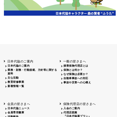
広告主
掲載日
掲載
山梨
2026.05.28
山梨日日新聞 2026年度通常総会
雑誌広告
広告主
掲載日
掲載媒
北海道
函館
2026.06.30
フリーペーパー「ダテパー」7月号 会
日本代協のご案内
一般の皆さまへ
日本代協のご案内
損害保険代理店とは
業務・財務・行動規範、方針等に関する
保険とは何か？
資料
なぜ保険は必要か？
主な活動
自動車事故への対応
教育研修事業
事故や災害への心構え
新着情報一覧
会員の皆さまへ
保険代理店の皆さまへ
日本代協ニュース
入会のご案内
会員専用書庫
代理店賠責
『日本代協新プラン』
活動報告