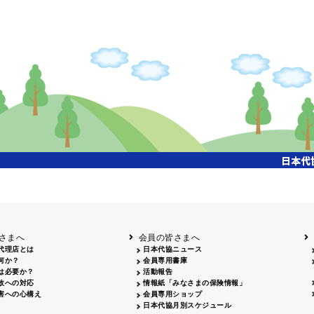
掲載日
掲載媒体
2026.05.28
山梨日日新聞 2026年度通常総会広告
掲載日
掲載媒体
2026.06.30
フリーペーパー「ダテパー」7月号 会員広告掲載掲載 50,000部
さまへ
会員の皆さまへ
代理店とは
日本代協ニュース
何か？
会員専用書庫
は必要か？
活動報告
故への対応
情報紙「みなさまの保険情報」
害への心構え
会員専用ショップ
日本代協月別スケジュール