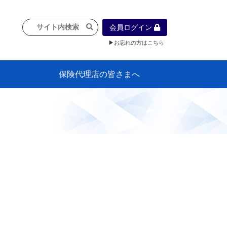
会員ログイン
▶お忘れの方はこちら
保険代理店の皆さまへ
像
プラン
車等に
保険）
』の概
各種議事録
インフォメーション（体制整備の豆知
代理店合併Q&A
代理店経営サポートデスク支援ツール
政治連盟
社会貢献活動・公開講座
地球環境保全活動
消費者団体との懇談会
各種研修・広報活動
代協活動の新聞掲載記事
情報紙「みなさまの保険情報」
申込み方法
頒布品
購入方法
入会のご案内
代理店賠責『日本代協新プラン』
日本代協アカデミー
「損害保険大学課程」教育プログラム
識）