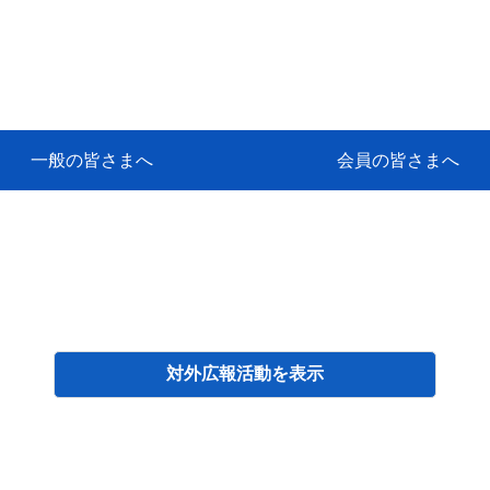
一般の皆さまへ
会員の皆さまへ
挨拶
等
代協アカデミー
保険大学課程とは
ンサルティングコース」教育プロ
保険トータルプランナーとは
研修事業のあゆみ
保険代理店とは
とは何か？
保険は必要か？
車事故への対応
や災害への心構え
代理店のしごと
日本代協がめざす理想の代理店
保険の相談は損害保険トータル
保険は何のために・・・
保険の必要性
自動車事故発生時
自賠責保険 (強制保険)
ひき逃げ・無保険自動車・盗難
賠償問題の解決～事故後の流れ
交通事故を起こした時の責任
主な交通事故（自賠責・自動車
日本代協ニュース
会員専用書庫
活動報告
情報紙「みなさまの保険情報」
会員専用ショップ
日本代協月別スケジュール
代協とは
代協の目的
入会の資格
入会の特典
入会方法
代理店賠責『日本代協新プラン
保険期間と保険開始日
保険料の算出基準・基本保険料
契約方式・加入方法
お問い合わせ先
高額補償プラン（免責100万円）
主な免責事由
よくある質問Q&A
参考:保険業法と代理店の責任
ム
ナーに！
よる事故の場合
に関するご相談
要
対外広報活動
検索