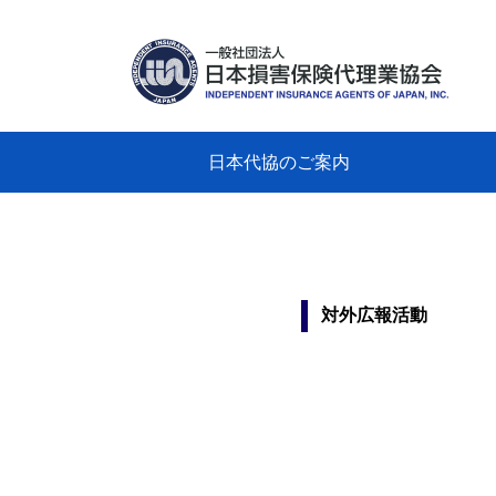
日本代協のご案内
日本代協のご案内
業務・財務・行動規範、方針等に関す
主な活動
教育研修事業
新着情報
会長
概要
組織
役員
日本
損害
「コ
損害
教育
損害
保険
なぜ
自動
事故
る資料
グラ
対外広報活動