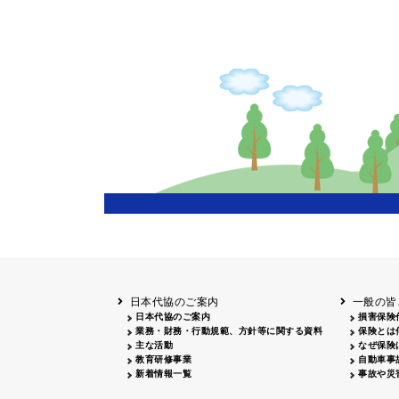
新聞広告
広告主
山梨
雑誌広告
広告主
北海道
函館
日本代協のご案内
一般の皆
日本代協のご案内
損害保険
業務・財務・行動規範、方針等に関する資料
保険とは
主な活動
なぜ保険
教育研修事業
自動車事
新着情報一覧
事故や災