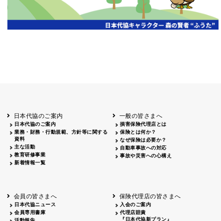
広告主
掲載日
掲載
山梨
2026.05.28
山梨日日新聞 2026年度通常総会
雑誌広告
広告主
掲載日
掲載媒
北海道
函館
2026.06.30
フリーペーパー「ダテパー」7月号 会
日本代協のご案内
一般の皆さまへ
日本代協のご案内
損害保険代理店とは
業務・財務・行動規範、方針等に関する
保険とは何か？
資料
なぜ保険は必要か？
主な活動
自動車事故への対応
教育研修事業
事故や災害への心構え
新着情報一覧
会員の皆さまへ
保険代理店の皆さまへ
日本代協ニュース
入会のご案内
会員専用書庫
代理店賠責
『日本代協新プラン』
活動報告